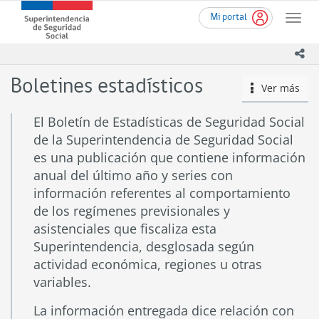
Ir
Superintendencia
Mi portal
al
Toggle
de
contenido
naviga
Seguridad
principal
ico
Social
(SUSESO)
Boletines estadísticos
Ver más
icono
-
Gobierno
de
El Boletín de Estadísticas de Seguridad Social
Chile
de la Superintendencia de Seguridad Social
es una publicación que contiene información
anual del último año y series con
información referentes al comportamiento
de los regímenes previsionales y
asistenciales que fiscaliza esta
Superintendencia, desglosada según
actividad económica, regiones u otras
variables.
La información entregada dice relación con