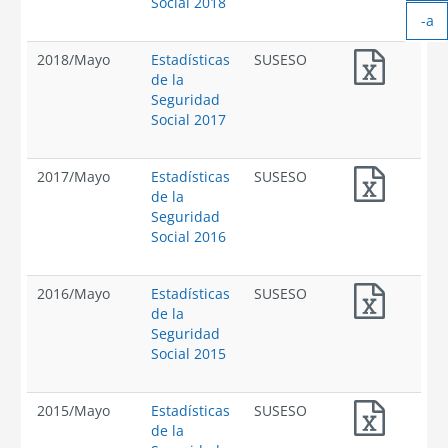
Ag
Social 2018
-a
tex
Ach
2018
/
Mayo
Estadísticas
SUSESO
tex
de la
Seguridad
Social 2017
2017
/
Mayo
Estadísticas
SUSESO
de la
Seguridad
Social 2016
2016
/
Mayo
Estadísticas
SUSESO
de la
Seguridad
Social 2015
2015
/
Mayo
Estadísticas
SUSESO
de la