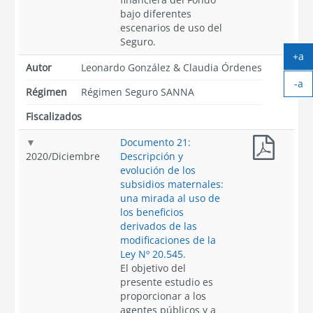
bajo diferentes
escenarios de uso del
Seguro.
+a
Autor
Leonardo González & Claudia Órdenes
Ag
-a
tex
Régimen
Régimen Seguro SANNA
Ach
tex
Fiscalizados
Documento 21:
2020
/
Diciembre
Descripción y
evolución de los
subsidios maternales:
una mirada al uso de
los beneficios
derivados de las
modificaciones de la
Ley Nº 20.545.
El objetivo del
presente estudio es
proporcionar a los
agentes públicos y a