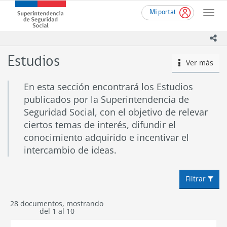
Ir
Superintendencia
Mi portal
al
Toggle
de
contenido
naviga
Seguridad
principal
ico
Social
(SUSESO)
Estudios
Ver más
icono
-
Gobierno
de
En esta sección encontrará los Estudios
Chile
publicados por la Superintendencia de
Seguridad Social, con el objetivo de relevar
ciertos temas de interés, difundir el
conocimiento adquirido e incentivar el
intercambio de ideas.
Filtrar
28 documentos, mostrando
del 1 al 10