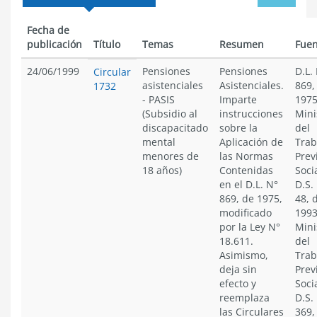
menu
Fecha de
publicación
Título
Temas
Resumen
Fuen
24/06/1999
Pensiones
Pensiones
D.L.
Circular
asistenciales
Asistenciales.
869,
1732
- PASIS
Imparte
1975
(Subsidio al
instrucciones
Mini
discapacitado
sobre la
del
mental
Aplicación de
Trab
menores de
las Normas
Prev
18 años)
Contenidas
Socia
en el D.L. N°
D.S.
869, de 1975,
48, 
modificado
1993
por la Ley N°
Mini
18.611.
del
Asimismo,
Trab
deja sin
Prev
efecto y
Socia
reemplaza
D.S.
las Circulares
369,