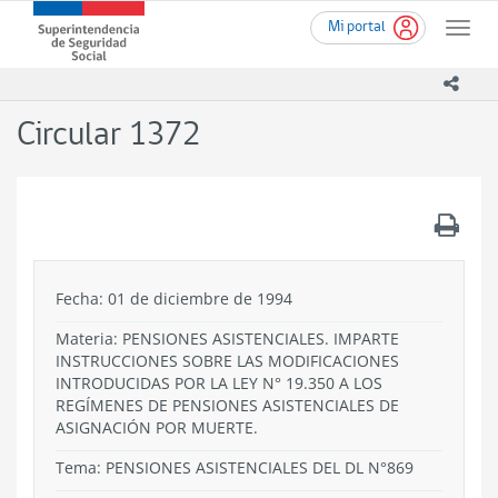
Ir
Superintendencia
Mi portal
al
Toggle
de
contenido
naviga
Seguridad
principal
icono
Social
(SUSESO)
Circular 1372
-
Gobierno
de
Chile
.
Fecha: 01 de diciembre de 1994
Materia: PENSIONES ASISTENCIALES. IMPARTE
INSTRUCCIONES SOBRE LAS MODIFICACIONES
INTRODUCIDAS POR LA LEY N° 19.350 A LOS
REGÍMENES DE PENSIONES ASISTENCIALES DE
ASIGNACIÓN POR MUERTE.
Tema:
PENSIONES ASISTENCIALES DEL DL N°869