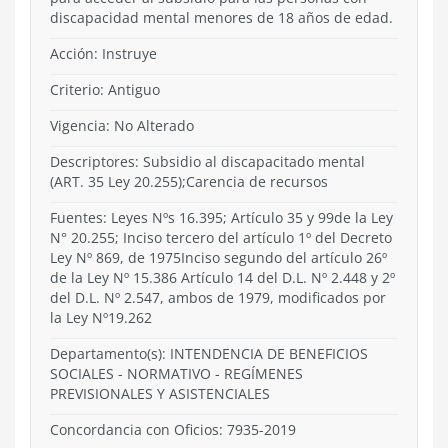
discapacidad mental menores de 18 años de edad.
Acción:
Instruye
Criterio:
Antiguo
Vigencia:
No Alterado
Descriptores: Subsidio al discapacitado mental
(ART. 35 Ley 20.255);Carencia de recursos
Fuentes: Leyes Nºs 16.395; Artículo 35 y 99de la Ley
N° 20.255; Inciso tercero del artículo 1º del Decreto
Ley Nº 869, de 1975Inciso segundo del artículo 26º
de la Ley Nº 15.386 Artículo 14 del D.L. Nº 2.448 y 2º
del D.L. Nº 2.547, ambos de 1979, modificados por
la Ley Nº19.262
Departamento(s):
INTENDENCIA DE BENEFICIOS
SOCIALES
-
NORMATIVO
-
REGÍMENES
PREVISIONALES Y ASISTENCIALES
Concordancia con Oficios: 7935-2019