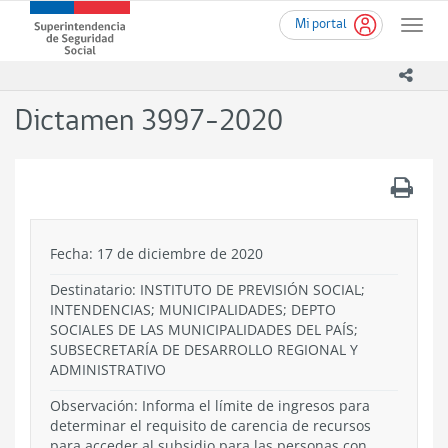
Ir
Superintendencia
Mi portal
al
Toggle
de
contenido
naviga
Seguridad
principal
icono
Social
(SUSESO)
Dictamen 3997-2020
-
Gobierno
de
.
Chile
Fecha: 17 de diciembre de 2020
Destinatario: INSTITUTO DE PREVISIÓN SOCIAL;
INTENDENCIAS; MUNICIPALIDADES; DEPTO
SOCIALES DE LAS MUNICIPALIDADES DEL PAÍS;
SUBSECRETARÍA DE DESARROLLO REGIONAL Y
ADMINISTRATIVO
Observación: Informa el límite de ingresos para
determinar el requisito de carencia de recursos
para acceder al subsidio para las personas con