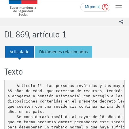
Ir
Superintendencia
Mi portal
al
Toggle
de
contenido
naviga
Seguridad
principal
ico
Social
(SUSESO)
DL 869, artículo 1
-
Gobierno
de
Articulado
Dictámenes relacionados
Chile
Texto
    Artículo 1°- Las personas inválidas y las mayores
65 años de edad, que carezcan de recursos, tendrán de
a acogerse a pensión asistencial con arreglo a las

disposiciones contenidas en el presente decreto ley, 
que cuenten con una residencia continua mínima de tre
años en el país.

    Se considerará inválido al mayor de 18 años de ed
que en forma presumiblemente permanente esté incapaci
para desempeñar un trabajo normal o que haya sufrido 