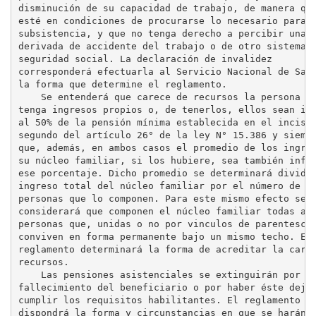
disminución de su capacidad de trabajo, de manera que
esté en condiciones de procurarse lo necesario para s
subsistencia, y que no tenga derecho a percibir una p
derivada de accidente del trabajo o de otro sistema d
seguridad social. La declaración de invalidez

corresponderá efectuarla al Servicio Nacional de Salu
la forma que determine el reglamento.

    Se entenderá que carece de recursos la persona qu
tenga ingresos propios o, de tenerlos, ellos sean inf
al 50% de la pensión mínima establecida en el inciso

segundo del artículo 26° de la ley N° 15.386 y siempr
que, además, en ambos casos el promedio de los ingres
su núcleo familiar, si los hubiere, sea también infer
ese porcentaje. Dicho promedio se determinará dividie
ingreso total del núcleo familiar por el número de

personas que lo componen. Para este mismo efecto se

considerará que componen el núcleo familiar todas aqu
personas que, unidas o no por vinculos de parentesco,
conviven en forma permanente bajo un mismo techo. El

reglamento determinará la forma de acreditar la caren
recursos.

    Las pensiones asistenciales se extinguirán por

fallecimiento del beneficiario o por haber éste dejad
cumplir los requisitos habilitantes. El reglamento

dispondrá la forma y circunstancias en que se harán
