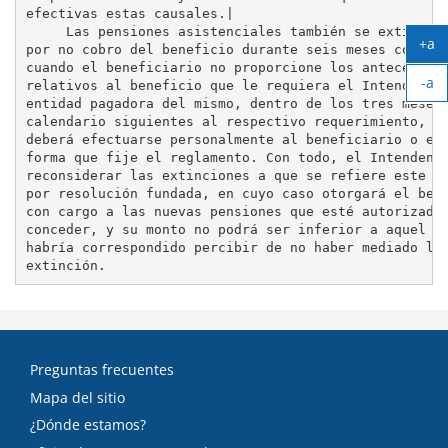
efectivas estas causales.|

     Las pensiones asistenciales también se extinguir
+a
por no cobro del beneficio durante seis meses continu
Ag
cuando el beneficiario no proporcione los antecedente
-a
tex
relativos al beneficio que le requiera el Intendente 
Ach
entidad pagadora del mismo, dentro de los tres meses

tex
calendario siguientes al respectivo requerimiento, el
deberá efectuarse personalmente al beneficiario o en 
forma que fije el reglamento. Con todo, el Intendente
reconsiderar las extinciones a que se refiere este in
por resolución fundada, en cuyo caso otorgará el bene
con cargo a las nuevas pensiones que esté autorizado 
conceder, y su monto no podrá ser inferior a aquel qu
habría correspondido percibir de no haber mediado la

Preguntas frecuentes
Mapa del sitio
¿Dónde estamos?