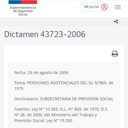
Ir
Superintendencia
Mi portal
al
Toggle
de
contenido
naviga
Seguridad
principal
icono
Social
(SUSESO)
Dictamen 43723-2006
-
Gobierno
de
.
Chile
Fecha: 29 de agosto de 2006
Tema:
PENSIONES ASISTENCIALES DEL DL N°869, de
1975
Destinatario: SUBSECRETARIA DE PREVISIÓN SOCIAL
Fuentes: Ley N° 10.383; D.L. N° 869, de 1975; D.S.
Nº 28, de 2006, del Ministerio del Trabajo y
Previsión Social; Ley N° 19.350