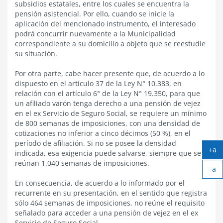
subsidios estatales, entre los cuales se encuentra la
pensión asistencial. Por ello, cuando se inicie la
aplicación del mencionado instrumento, el interesado
podrá concurrir nuevamente a la Municipalidad
correspondiente a su domicilio a objeto que se reestudie
su situación.
Por otra parte, cabe hacer presente que, de acuerdo a lo
dispuesto en el artículo 37 de la Ley N° 10.383, en
relación con el artículo 6° de la Ley N° 19.350, para que
un afiliado varón tenga derecho a una pensión de vejez
en el ex Servicio de Seguro Social, se requiere un mínimo
de 800 semanas de imposiciones, con una densidad de
cotizaciones no inferior a cinco décimos (50 %), en el
período de afiliación. Si no se posee la densidad
+a
indicada, esa exigencia puede salvarse, siempre que se
Ag
reúnan 1.040 semanas de imposiciones.
-a
tex
Ach
En consecuencia, de acuerdo a lo informado por el
tex
recurrente en su presentación, en el sentido que registra
sólo 464 semanas de imposiciones, no reúne el requisito
señalado para acceder a una pensión de vejez en el ex
Servicio de Seguro Social