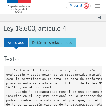
Ir
Superintendencia
Mi portal
al
Toggle
de
contenido
naviga
Seguridad
principal
ico
Social
(SUSESO)
Ley 18.600, artículo 4
-
Gobierno
de
Articulado
Dictámenes relacionados
Chile
Texto
    Artículo 4º.- La constatación, calificación,

evaluación y declaración de la discapacidad mental, a
como la certificación de ésta, se hará de conformidad
procedimiento señalado en el Título II de la ley Nº

19.284 y en el reglamento.

     Cuando la discapacidad mental de una persona se 
inscrito en el Registro Nacional de la Discapacidad, 
padre o madre podrá solicitar al juez que, con el mér
de la certificación vigente de la discapacidad, otorg