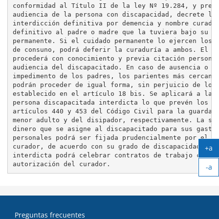
conformidad al Título II de la ley Nº 19.284, y previ
audiencia de la persona con discapacidad, decrete la

interdicción definitiva por demencia y nombre curador
definitivo al padre o madre que la tuviera bajo su cu
permanente. Si el cuidado permanente lo ejercen los p
de consuno, podrá deferir la curaduría a ambos. El ju
procederá con conocimiento y previa citación personal
audiencia del discapacitado. En caso de ausencia o

impedimento de los padres, los parientes más cercanos
podrán proceder de igual forma, sin perjuicio de lo

establecido en el artículo 18 bis. Se aplicará a la

persona discapacitada interdicta lo que prevén los

artículos 440 y 453 del Código Civil para la guarda d
menor adulto y del disipador, respectivamente. La sum
dinero que se asigne al discapacitado para sus gastos
personales podrá ser fijada prudencialmente por el mi
curador, de acuerdo con su grado de discapacidad. La 
+a
interdicta podrá celebrar contratos de trabajo con la
Ag
-a
tex
Ach
tex
Preguntas frecuentes