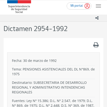
Ir
Superintendencia
Mi portal
al
Toggle
de
contenido
naviga
Seguridad
principal
icono
Social
(SUSESO)
Dictamen 2954-1992
-
Gobierno
de
.
Chile
Fecha: 30 de marzo de 1992
Tema:
PENSIONES ASISTENCIALES DEL DL N°869, de
1975
Destinatario: SUBSECRETARIA DE DESARROLLO
REGIONAL Y ADMINISTRATIVO INTENDENCIAS
REGIONALES
Fuentes: Ley Nº 15.386; D.L. Nº 2.547, de 1979; D.L.
Nº 869, de 1975; D.L. Nº 2.448; D.S. Nº 369, de 1987,