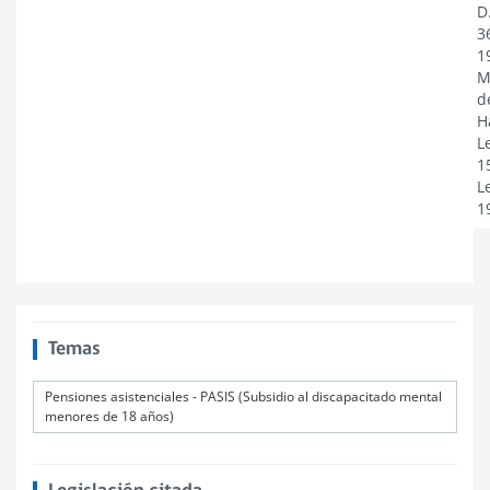
D
3
1
M
d
H
L
1
L
1
Temas
Pensiones asistenciales - PASIS (Subsidio al discapacitado mental
menores de 18 años)