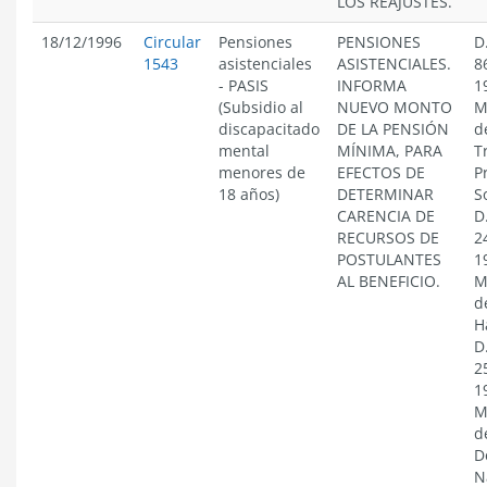
LOS REAJUSTES.
18/12/1996
Circular
Pensiones
PENSIONES
D
1543
asistenciales
ASISTENCIALES.
8
- PASIS
INFORMA
1
(Subsidio al
NUEVO MONTO
M
discapacitado
DE LA PENSIÓN
d
mental
MÍNIMA, PARA
T
menores de
EFECTOS DE
P
18 años)
DETERMINAR
S
CARENCIA DE
D
RECURSOS DE
2
POSTULANTES
1
AL BENEFICIO.
M
d
H
D
2
1
M
d
D
N