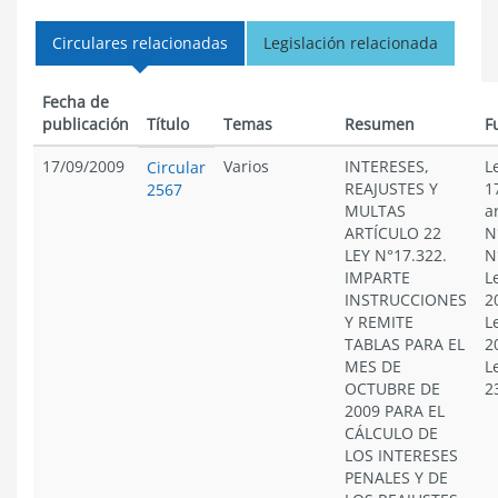
Circulares relacionadas
Legislación relacionada
Fecha de
publicación
Título
Temas
Resumen
F
17/09/2009
Varios
INTERESES,
L
Circular
REAJUSTES Y
1
2567
MULTAS
a
ARTÍCULO 22
N
LEY N°17.322.
N
IMPARTE
L
INSTRUCCIONES
2
Y REMITE
L
TABLAS PARA EL
2
MES DE
L
OCTUBRE DE
2
2009 PARA EL
CÁLCULO DE
LOS INTERESES
PENALES Y DE