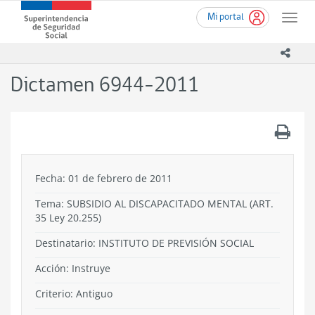
Ir
Superintendencia
Mi portal
al
Toggle
de
contenido
naviga
Seguridad
principal
icono
Social
(SUSESO)
Dictamen 6944-2011
-
Gobierno
de
.
Chile
Fecha: 01 de febrero de 2011
Tema:
SUBSIDIO AL DISCAPACITADO MENTAL (ART.
35 Ley 20.255)
Destinatario: INSTITUTO DE PREVISIÓN SOCIAL
Acción:
Instruye
Criterio:
Antiguo