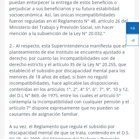
puedan entorpecer la entrega de estos beneficios o
perjudicar a sus beneficiarios y su futura estabilidad
socioeconómica. Así, las únicas incompatibilidades
fueron reguladas en el Reglamento N° 48, artículo 26 del
Ministerio del Trabajo y Previsión Social, sin hacer
+a
mención a la subvención de la Ley N° 20.032."
Ag
-a
tex
2.- Al respecto, esta Superintendencia manifiesta que el
Ach
planteamiento de ese Instituto se encuentra ajustado a
tex
derecho, por cuanto las incompatibilidades son de
derecho estricto y el artículo 35 de la Ley N° 20.255, que
estableció el subsidio por discapacidad mental para los
menores de 18 años de edad, si bien no reguló
incompatibilidades, hace aplicable las disposiciones
contenidas en los artículos 1°, 2°, 4° 5°, 6°, 7°, 9°, 10 y 12,
del D.L N° 869, de 1975, entre los cuales el artículo 5°
contempla la incompatibilidad con cualquier pensión y el
artículo 7° dispone expresamente que no pueden se
causantes de asignación familiar.
A su vez, el Reglamento que regula el subsidio por
discapacidad mental de que se trata, contenido en el D.S.
N° 48, de 2008, del Ministerio del Trabajo y Previsión