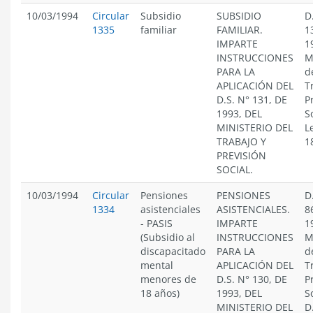
10/03/1994
Circular
Subsidio
SUBSIDIO
D
1335
familiar
FAMILIAR.
1
IMPARTE
1
INSTRUCCIONES
M
PARA LA
d
APLICACIÓN DEL
T
D.S. N° 131, DE
P
1993, DEL
S
MINISTERIO DEL
L
TRABAJO Y
1
PREVISIÓN
SOCIAL.
10/03/1994
Circular
Pensiones
PENSIONES
D
1334
asistenciales
ASISTENCIALES.
8
- PASIS
IMPARTE
1
(Subsidio al
INSTRUCCIONES
M
discapacitado
PARA LA
d
mental
APLICACIÓN DEL
T
menores de
D.S. N° 130, DE
P
18 años)
1993, DEL
S
MINISTERIO DEL
D