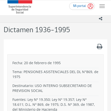
Ir
Superintendencia
Mi portal
al
Toggle
de
contenido
naviga
Seguridad
principal
icono
Social
(SUSESO)
Dictamen 1936-1995
-
Gobierno
de
.
Chile
Fecha: 20 de febrero de 1995
Tema:
PENSIONES ASISTENCIALES DEL DL N°869, de
1975
Destinatario: USO INTERNO SUBSECRETARIO DE
PREVISION SOCIAL
Fuentes: Ley Nº 19.350; Ley Nº 19.357; Ley Nº
18.611; D.L. Nº 869, de 1975; D.S. Nº 369, de 1987,
del Ministerio de Hacienda