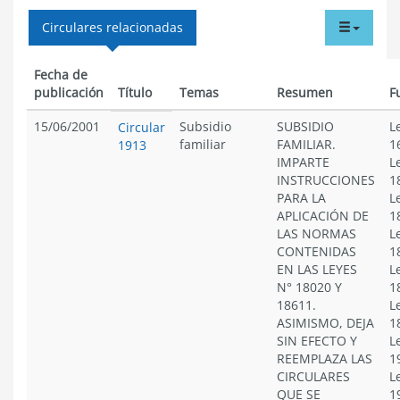
tabdr
Circulares relacionadas
menu
Fecha de
publicación
Título
Temas
Resumen
F
15/06/2001
Subsidio
SUBSIDIO
L
Circular
familiar
FAMILIAR.
1
1913
IMPARTE
L
INSTRUCCIONES
1
PARA LA
L
APLICACIÓN DE
1
LAS NORMAS
L
CONTENIDAS
1
EN LAS LEYES
L
N° 18020 Y
1
18611.
L
ASIMISMO, DEJA
1
SIN EFECTO Y
L
REEMPLAZA LAS
1
CIRCULARES
L
QUE SE
1