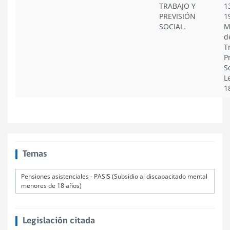
TRABAJO Y
1
PREVISIÓN
1
SOCIAL.
M
d
T
P
S
L
1
Temas
Pensiones asistenciales - PASIS (Subsidio al discapacitado mental
menores de 18 años)
Legislación citada