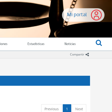
Mi portal
ciones
Estadísticas
Noticias
icono comparti
Compartir
Previous
1
Next