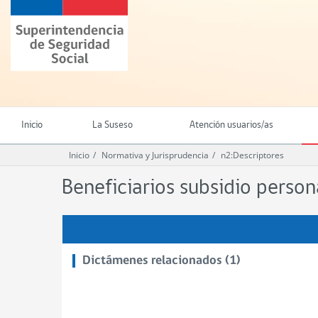
Ir
Superintendencia
al
de
contenido
Seguridad
principal
Social
(SUSESO)
-
Gobierno
de
Inicio
La Suseso
Atención usuarios/as
Chile
Inicio
Normativa y Jurisprudencia
n2:Descriptores
Beneficiarios subsidio perso
Dictámenes relacionados (1)