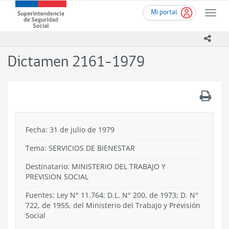
Ir
Superintendencia
Mi portal
al
Toggle
de
contenido
naviga
Seguridad
principal
icono
Social
(SUSESO)
Dictamen 2161-1979
-
Gobierno
de
.
Chile
Fecha: 31 de julio de 1979
Tema:
SERVICIOS DE BIENESTAR
Destinatario: MINISTERIO DEL TRABAJO Y
PREVISION SOCIAL
Fuentes: Ley N° 11.764; D.L. N° 200, de 1973; D. N°
722, de 1955, del Ministerio del Trabajo y Previsión
Social