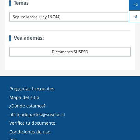
Temas
+a
Ag
-a
te
Seguro laboral (Ley 16.744)
Ac
te
Vea además:
Dictámenes SUSESO
Preguntas frecuentes
Mapa del sitio
¿Dónde estamos?
oficinadepartes@suseso.cl
Verifica tu documento
Condiciones de uso