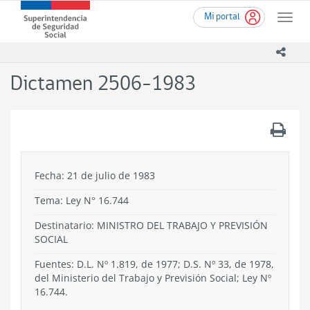
Ir
Superintendencia
Mi portal
al
Toggle
de
contenido
naviga
Seguridad
principal
icono
Social
(SUSESO)
Dictamen 2506-1983
-
Gobierno
de
.
Chile
Fecha: 21 de julio de 1983
Tema:
Ley N° 16.744
Destinatario: MINISTRO DEL TRABAJO Y PREVISIÓN
SOCIAL
Fuentes: D.L. Nº 1.819, de 1977; D.S. Nº 33, de 1978,
del Ministerio del Trabajo y Previsión Social; Ley Nº
16.744.