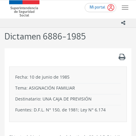
Ir
Superintendencia
Mi portal
al
Toggle
de
contenido
naviga
Seguridad
principal
icono
Social
(SUSESO)
Dictamen 6886-1985
-
Gobierno
de
.
Chile
Fecha: 10 de junio de 1985
Tema:
ASIGNACIÓN FAMILIAR
Destinatario: UNA CAJA DE PREVISIÓN
Fuentes: D.F.L. N° 150, de 1981; Ley N° 6.174