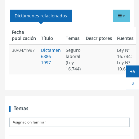
tabdr
Dictámenes relacionados
menu
Fecha
publicación
Título
Temas
Descriptores
Fuentes
30/04/1997
Dictamen
Seguro
Ley Nº
6886-
laboral
16.744;
1997
(Ley
Ley Nº
16.744)
10.662
+a
Ag
-a
tex
Ach
tex
Temas
Asignación familiar