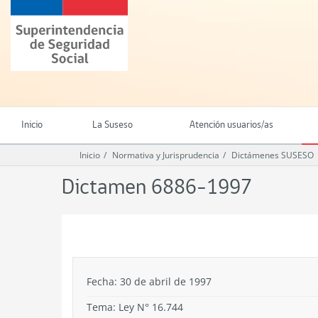
Ir
Superintendencia
al
de
contenido
Seguridad
principal
Social
(SUSESO)
-
Gobierno
de
Inicio
La Suseso
Atención usuarios/as
Chile
Inicio
Normativa y Jurisprudencia
Dictámenes SUSESO
Dictamen 6886-1997
.
Fecha: 30 de abril de 1997
Tema:
Ley N° 16.744