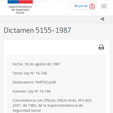
Ir
Superintendencia
Mi portal
al
Toggle
de
contenido
naviga
Seguridad
principal
icono
Social
(SUSESO)
Dictamen 5155-1987
-
Gobierno
de
.
Chile
Fecha: 18 de agosto de 1987
Tema:
Ley N° 16.744
Destinatario: PARTICULAR
Fuentes: Ley Nº 16.744
Concordancia con Oficios: Oficio Ords. Nºs 663;
2337, de 1983, de la Superintendencia de
Seguridad Social