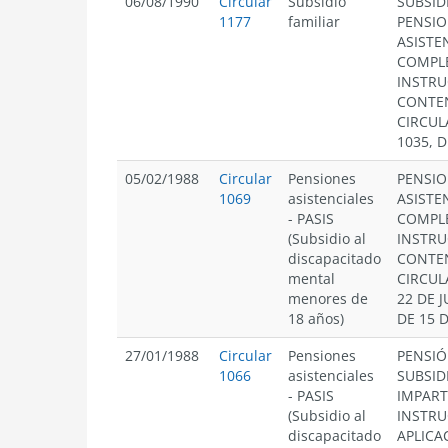
06/08/1990
Circular
Subsidio
SUBSID
1177
familiar
PENSI
ASISTE
COMPL
INSTRU
CONTE
CIRCUL
1035, D
05/02/1988
Circular
Pensiones
PENSI
1069
asistenciales
ASISTE
- PASIS
COMPL
(Subsidio al
INSTRU
discapacitado
CONTE
mental
CIRCUL
menores de
22 DE J
18 años)
DE 15 D
27/01/1988
Circular
Pensiones
PENSIÓ
1066
asistenciales
SUBSID
- PASIS
IMPART
(Subsidio al
INSTRU
discapacitado
APLICA