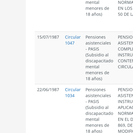
mental
NORMA
menores de
EN LOS
18 años)
50 DE L
15/07/1987
Circular
Pensiones
PENSI
1047
asistenciales
ASISTE
- PASIS
COMPL
(Subsidio al
INSTRU
discapacitado
CONTE
mental
CIRCULA
menores de
18 años)
22/06/1987
Circular
Pensiones
PENSI
1034
asistenciales
ASISTE
- PASIS
INSTRU
(Subsidio al
APLICA
discapacitado
NORMA
mental
EN EL 
menores de
869, DE
18 años)
MODIFI