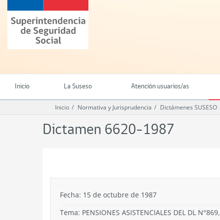
Ir
Superintendencia
al
de
contenido
Seguridad
principal
Social
(SUSESO)
-
Gobierno
de
Inicio
La Suseso
Atención usuarios/as
Chile
Inicio
Normativa y Jurisprudencia
Dictámenes SUSESO
Dictamen 6620-1987
.
Fecha: 15 de octubre de 1987
Tema:
PENSIONES ASISTENCIALES DEL DL N°869,