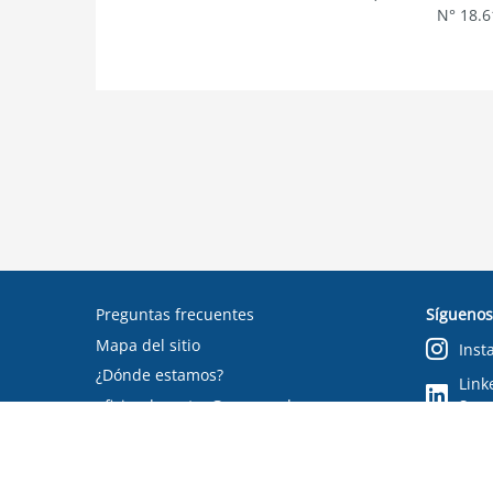
N° 18.6
Preguntas frecuentes
Síguenos
Mapa del sitio
Inst
¿Dónde estamos?
Link
oficinadepartes@suseso.cl
Segu
Verifica tu documento
Condiciones de uso