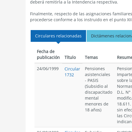
deberá remitirla a la Intendencia respectiva.
Finalmente, respecto de las asignaciones familiares
procederse conforme a los instruido en el punto XII
Circulares relacionadas
Dictámenes relacio
Fecha de
publicación
Título
Temas
Resum
24/06/1999
Pensiones
Pension
Circular
asistenciales
Imparte
1732
- PASIS
sobre l
(Subsidio al
Normas
discapacitado
D.L. N°
mental
modific
menores de
18.611.
18 años)
sin efe
las Cir
indican