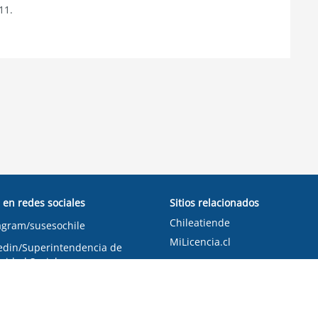
11.
 en redes sociales
Sitios relacionados
Chileatiende
agram/susesochile
MiLicencia.cl
edin/Superintendencia de
ridad Social