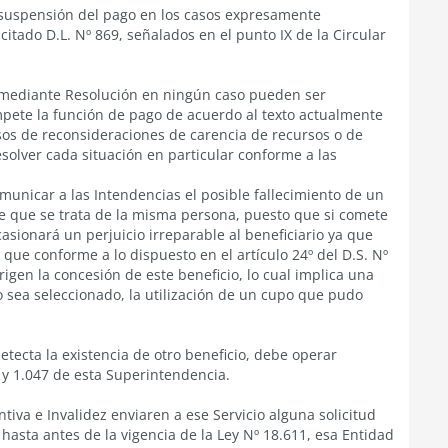
 suspensión del pago en los casos expresamente
citado D.L. Nº 869, señalados en el punto IX de la Circular
o mediante Resolución en ningún caso pueden ser
ompete la función de pago de acuerdo al texto actualmente
casos de reconsideraciones de carencia de recursos o de
solver cada situación en particular conforme a las
unicar a las Intendencias el posible fallecimiento de un
de que se trata de la misma persona, puesto que si comete
asionará un perjuicio irreparable al beneficiario ya que
a que conforme a lo dispuesto en el artículo 24º del D.S. Nº
igen la concesión de este beneficio, lo cual implica una
o sea seleccionado, la utilización de un cupo que pudo
detecta la existencia de otro beneficio, debe operar
4 y 1.047 de esta Superintendencia.
iva e Invalidez enviaren a ese Servicio alguna solicitud
 hasta antes de la vigencia de la Ley Nº 18.611, esa Entidad