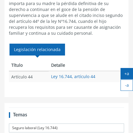
importa para su madre la pérdida definitiva de su
derecho a continuar en el goce de la pensión de
supervivencia a que se alude en el citado inciso segundo
del artículo 44º de la ley Nº16.744, cuando el hijo
recupera los requisitos para ser causante de asignación
familiar y continua a su cuidado personal.
Legislación relacionada
Título
Detalle
+a
Ley 16.744, artículo 44
Artículo 44
Ag
-a
tex
Ach
tex
Temas
Seguro laboral (Ley 16.744)