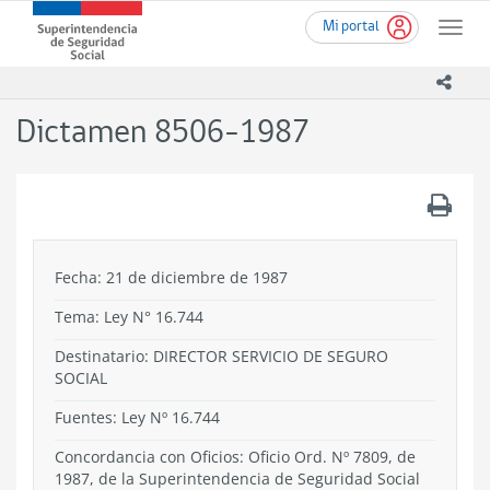
Ir
Superintendencia
Mi portal
al
Toggle
de
contenido
naviga
Seguridad
principal
icono
Social
(SUSESO)
Dictamen 8506-1987
-
Gobierno
de
.
Chile
Fecha: 21 de diciembre de 1987
Tema:
Ley N° 16.744
Destinatario: DIRECTOR SERVICIO DE SEGURO
SOCIAL
Fuentes: Ley Nº 16.744
Concordancia con Oficios: Oficio Ord. Nº 7809, de
1987, de la Superintendencia de Seguridad Social