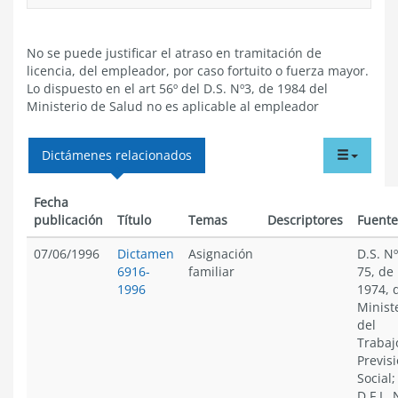
No se puede justificar el atraso en tramitación de
licencia, del empleador, por caso fortuito o fuerza mayor.
Lo dispuesto en el art 56º del D.S. Nº3, de 1984 del
Ministerio de Salud no es aplicable al empleador
tabdr
Dictámenes relacionados
menu
Fecha
publicación
Título
Temas
Descriptores
Fuente
07/06/1996
Dictamen
Asignación
D.S. Nº
6916-
familiar
75, de
1996
1974, 
Minist
del
Trabaj
Previs
Social;
D.F.L. 