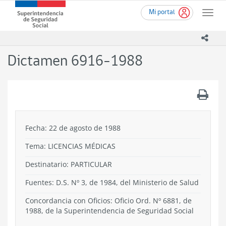
Ir
Superintendencia
Mi portal
al
Toggle
de
contenido
naviga
Seguridad
principal
icono
Social
(SUSESO)
Dictamen 6916-1988
-
Gobierno
de
.
Chile
Fecha: 22 de agosto de 1988
Tema:
LICENCIAS MÉDICAS
Destinatario: PARTICULAR
Fuentes: D.S. Nº 3, de 1984, del Ministerio de Salud
Concordancia con Oficios: Oficio Ord. Nº 6881, de
1988, de la Superintendencia de Seguridad Social