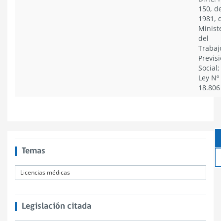
150, d
1981, 
Minist
del
Trabaj
Previs
Social;
Ley Nº
18.806
Temas
Licencias médicas
Legislación citada