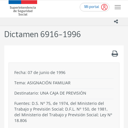
Ir
Superintendencia
Mi portal
al
Toggle
de
contenido
naviga
Seguridad
principal
icono
Social
(SUSESO)
Dictamen 6916-1996
-
Gobierno
de
.
Chile
Fecha: 07 de junio de 1996
Tema:
ASIGNACIÓN FAMILIAR
Destinatario: UNA CAJA DE PREVISIÓN
Fuentes: D.S. Nº 75, de 1974, del Ministerio del
Trabajo y Previsión Social; D.F.L. Nº 150, de 1981,
del Ministerio del Trabajo y Previsión Social; Ley Nº
18.806