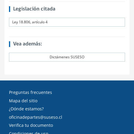
Legislación citada
Ley 18.806, artículo 4
Vea además:
Dictámenes SUSESO
Preguntas frecuentes
Mapa del sitio
¿Dónde estamos?
oficinadepartes@suseso.cl
Verifica tu documento
Condiciones de uso