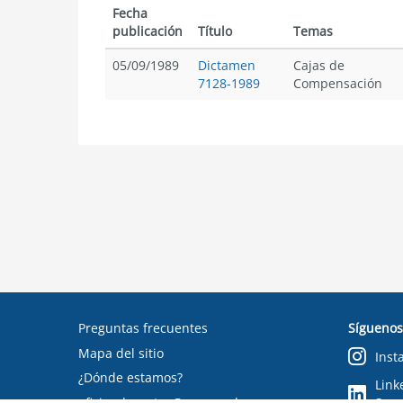
Fecha
publicación
Título
Temas
05/09/1989
Dictamen
Cajas de
7128-1989
Compensación
Preguntas frecuentes
Síguenos
Mapa del sitio
Inst
¿Dónde estamos?
Link
oficinadepartes@suseso.cl
Segu