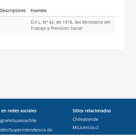
Descriptores
Fuentes
D.F.L. Nº 42, de 1978, del Ministerio del
Trabajo y Previsión Social
 en redes sociales
Sitios relacionados
Chileatiende
agram/susesochile
MiLicencia.cl
edin/Superintendencia de
ridad Social