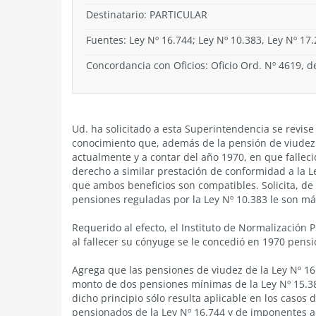
Destinatario: PARTICULAR
Fuentes: Ley Nº 16.744; Ley Nº 10.383, Ley Nº 17
Concordancia con Oficios: Oficio Ord. Nº 4619, 
Ud. ha solicitado a esta Superintendencia se revise
conocimiento que, además de la pensión de viudez 
actualmente y a contar del año 1970, en que falleció
derecho a similar prestación de conformidad a la Le
que ambos beneficios son compatibles. Solicita, de n
pensiones reguladas por la Ley Nº 10.383 le son más
Requerido al efecto, el Instituto de Normalización 
al fallecer su cónyuge se le concedió en 1970 pens
Agrega que las pensiones de viudez de la Ley Nº 16
monto de dos pensiones mínimas de la Ley Nº 15.3
dicho principio sólo resulta aplicable en los casos 
pensionados de la Ley Nº 16.744 y de imponentes act