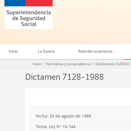
Ir
Superintendencia
al
de
contenido
Seguridad
principal
Social
(SUSESO)
-
Gobierno
de
Inicio
La Suseso
Atención usuarios/as
Chile
Inicio
Normativa y Jurisprudencia
Dictámenes SUSESO
Dictamen 7128-1988
.
Fecha: 29 de agosto de 1988
Tema:
Ley N° 16.744