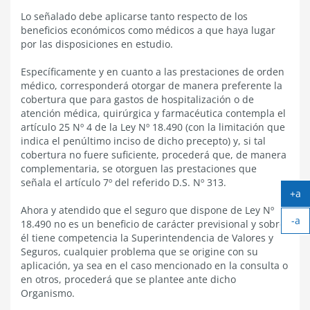
Lo señalado debe aplicarse tanto respecto de los
beneficios económicos como médicos a que haya lugar
por las disposiciones en estudio.
Específicamente y en cuanto a las prestaciones de orden
médico, corresponderá otorgar de manera preferente la
cobertura que para gastos de hospitalización o de
atención médica, quirúrgica y farmacéutica contempla el
artículo 25 Nº 4 de la Ley Nº 18.490 (con la limitación que
indica el penúltimo inciso de dicho precepto) y, si tal
cobertura no fuere suficiente, procederá que, de manera
complementaria, se otorguen las prestaciones que
señala el artículo 7º del referido D.S. Nº 313.
+a
Ag
Ahora y atendido que el seguro que dispone de Ley Nº
-a
tex
18.490 no es un beneficio de carácter previsional y sobre
Ach
él tiene competencia la Superintendencia de Valores y
tex
Seguros, cualquier problema que se origine con su
aplicación, ya sea en el caso mencionado en la consulta o
en otros, procederá que se plantee ante dicho
Organismo.