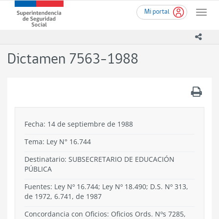
Ir
Superintendencia
Mi portal
al
Toggle
de
contenido
naviga
Seguridad
principal
icono
Social
(SUSESO)
Dictamen 7563-1988
-
Gobierno
de
.
Chile
Fecha: 14 de septiembre de 1988
Tema:
Ley N° 16.744
Destinatario: SUBSECRETARIO DE EDUCACIÓN
PÚBLICA
Fuentes: Ley Nº 16.744; Ley Nº 18.490; D.S. Nº 313,
de 1972, 6.741, de 1987
Concordancia con Oficios: Oficios Ords. Nºs 7285,