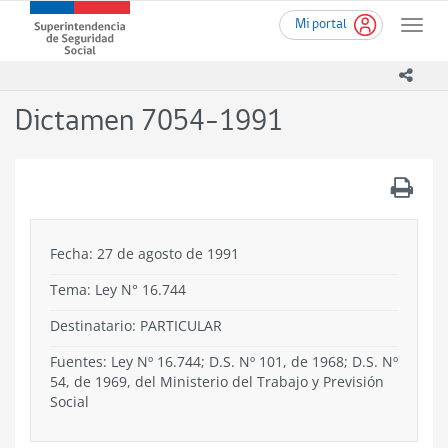
Ir
Superintendencia
Mi portal
al
Toggle
de
contenido
naviga
Seguridad
principal
icono
Social
(SUSESO)
Dictamen 7054-1991
-
Gobierno
de
.
Chile
Fecha: 27 de agosto de 1991
Tema:
Ley N° 16.744
Destinatario: PARTICULAR
Fuentes: Ley Nº 16.744; D.S. Nº 101, de 1968; D.S. Nº
54, de 1969, del Ministerio del Trabajo y Previsión
Social