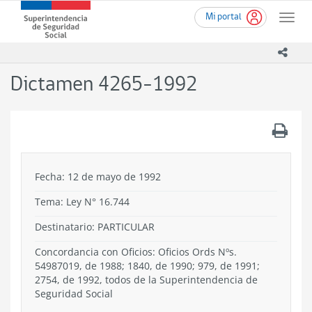
Ir
Superintendencia
Mi portal
al
Toggle
de
contenido
naviga
Seguridad
principal
icono
Social
(SUSESO)
Dictamen 4265-1992
-
Gobierno
de
.
Chile
Fecha: 12 de mayo de 1992
Tema:
Ley N° 16.744
Destinatario: PARTICULAR
Concordancia con Oficios: Oficios Ords Nºs.
54987019, de 1988; 1840, de 1990; 979, de 1991;
2754, de 1992, todos de la Superintendencia de
Seguridad Social