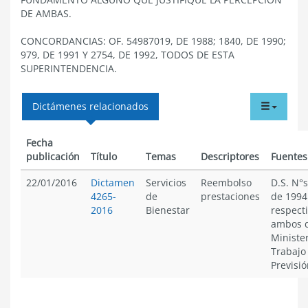
DE AMBAS.
CONCORDANCIAS: OF. 54987019, DE 1988; 1840, DE 1990;
979, DE 1991 Y 2754, DE 1992, TODOS DE ESTA
SUPERINTENDENCIA.
tabdr
Dictámenes relacionados
menu
Fecha
publicación
Título
Temas
Descriptores
Fuentes
22/01/2016
Dictamen
Servicios
Reembolso
D.S. N°s
4265-
de
prestaciones
de 1994
2016
Bienestar
respect
ambos 
Minister
Trabajo
Previsió