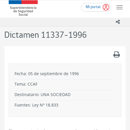
Ir
Superintendencia
Mi portal
al
Toggle
de
contenido
naviga
Seguridad
principal
icono
Social
(SUSESO)
Dictamen 11337-1996
-
Gobierno
de
.
Chile
Fecha: 05 de septiembre de 1996
Tema:
CCAF
Destinatario: UNA SOCIEDAD
Fuentes: Ley Nº 18.833