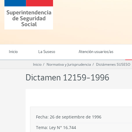
Ir
Superintendencia
al
de
contenido
Seguridad
principal
Social
(SUSESO)
-
Gobierno
de
Inicio
La Suseso
Atención usuarios/as
Chile
Inicio
Normativa y Jurisprudencia
Dictámenes SUSESO
Dictamen 12159-1996
.
Fecha: 26 de septiembre de 1996
Tema:
Ley N° 16.744