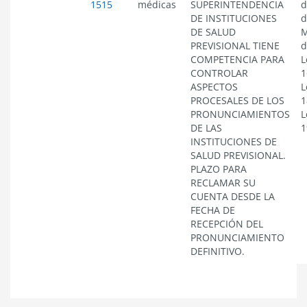
1515
médicas
SUPERINTENDENCIA
d
DE INSTITUCIONES
d
DE SALUD
M
PREVISIONAL TIENE
d
COMPETENCIA PARA
L
CONTROLAR
1
ASPECTOS
L
PROCESALES DE LOS
1
PRONUNCIAMIENTOS
L
DE LAS
1
INSTITUCIONES DE
SALUD PREVISIONAL.
PLAZO PARA
RECLAMAR SU
CUENTA DESDE LA
FECHA DE
RECEPCIÓN DEL
PRONUNCIAMIENTO
DEFINITIVO.