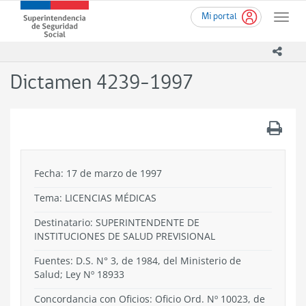
Ir
Superintendencia
Mi portal
al
Toggle
de
contenido
naviga
Seguridad
principal
icono
Social
(SUSESO)
Dictamen 4239-1997
-
Gobierno
de
.
Chile
Fecha: 17 de marzo de 1997
Tema:
LICENCIAS MÉDICAS
Destinatario: SUPERINTENDENTE DE
INSTITUCIONES DE SALUD PREVISIONAL
Fuentes: D.S. N° 3, de 1984, del Ministerio de
Salud; Ley Nº 18933
Concordancia con Oficios: Oficio Ord. Nº 10023, de