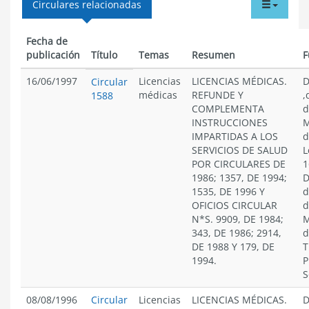
tabdr
Circulares relacionadas
menu
Fecha de
publicación
Título
Temas
Resumen
F
16/06/1997
Licencias
LICENCIAS MÉDICAS.
D
Circular
médicas
REFUNDE Y
,
1588
COMPLEMENTA
d
INSTRUCCIONES
M
IMPARTIDAS A LOS
d
SERVICIOS DE SALUD
L
POR CIRCULARES DE
1
1986; 1357, DE 1994;
D
1535, DE 1996 Y
d
OFICIOS CIRCULAR
d
N*S. 9909, DE 1984;
M
343, DE 1986; 2914,
d
DE 1988 Y 179, DE
T
1994.
P
S
08/08/1996
Circular
Licencias
LICENCIAS MÉDICAS.
D