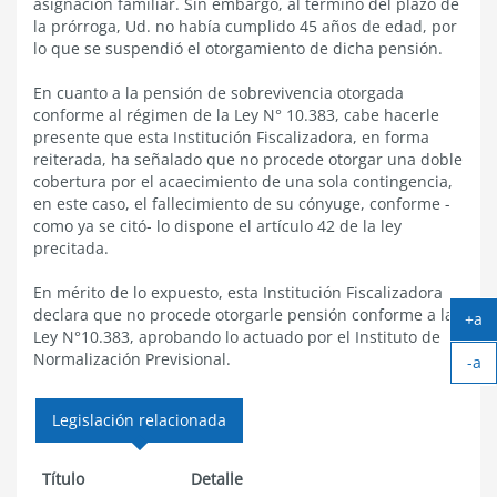
asignación familiar. Sin embargo, al término del plazo de
la prórroga, Ud. no había cumplido 45 años de edad, por
lo que se suspendió el otorgamiento de dicha pensión.
En cuanto a la pensión de sobrevivencia otorgada
conforme al régimen de la Ley N° 10.383, cabe hacerle
presente que esta Institución Fiscalizadora, en forma
reiterada, ha señalado que no procede otorgar una doble
cobertura por el acaecimiento de una sola contingencia,
en este caso, el fallecimiento de su cónyuge, conforme -
como ya se citó- lo dispone el artículo 42 de la ley
precitada.
En mérito de lo expuesto, esta Institución Fiscalizadora
declara que no procede otorgarle pensión conforme a la
+a
Ley N°10.383, aprobando lo actuado por el Instituto de
Ag
Normalización Previsional.
-a
tex
Ach
tex
Legislación relacionada
Título
Detalle