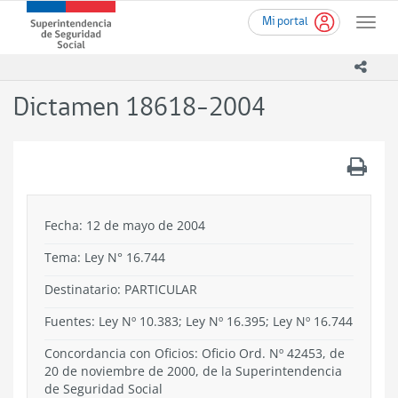
Ir
Superintendencia
Mi portal
al
Toggle
de
contenido
naviga
Seguridad
principal
icono
Social
(SUSESO)
Dictamen 18618-2004
-
Gobierno
de
.
Chile
Fecha: 12 de mayo de 2004
Tema:
Ley N° 16.744
Destinatario: PARTICULAR
Fuentes: Ley Nº 10.383; Ley Nº 16.395; Ley Nº 16.744
Concordancia con Oficios: Oficio Ord. Nº 42453, de
20 de noviembre de 2000, de la Superintendencia
de Seguridad Social