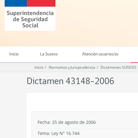
Ir
Superintendencia
al
de
contenido
Seguridad
principal
Social
(SUSESO)
-
Gobierno
de
Inicio
La Suseso
Atención usuarios/as
Chile
Inicio
Normativa y Jurisprudencia
Dictámenes SUSESO
Dictamen 43148-2006
.
Fecha: 25 de agosto de 2006
Tema:
Ley N° 16.744