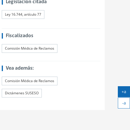
Legislación citada
Ley 16.744, artículo 77
Fiscalizados
Comisión Médica de Reclamos
Vea además:
Comisión Médica de Reclamos
+a
Dictámenes SUSESO
Ag
-a
tex
Ach
tex