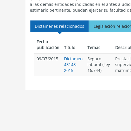
a las demás entidades indicadas en el antes aludid
estimarlo pertinente, puedan ejercer su facultad d
Dictámenes relacionados
Legislación relaci
Fecha
publicación
Título
Temas
Descrip
09/07/2015
Dictamen
Seguro
Prestac
43148-
laboral (Ley
supervi
2015
16.744)
matrimo