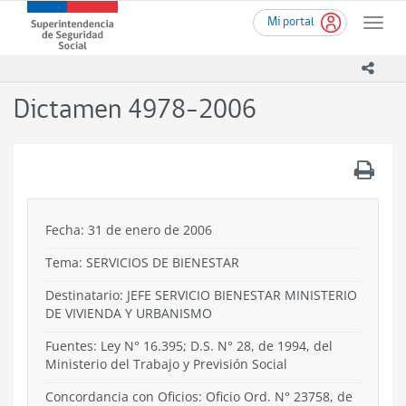
Ir
Superintendencia
Mi portal
al
Toggle
de
contenido
naviga
Seguridad
principal
icono
Social
(SUSESO)
Dictamen 4978-2006
-
Gobierno
de
.
Chile
Fecha: 31 de enero de 2006
Tema:
SERVICIOS DE BIENESTAR
Destinatario: JEFE SERVICIO BIENESTAR MINISTERIO
DE VIVIENDA Y URBANISMO
Fuentes: Ley N° 16.395; D.S. N° 28, de 1994, del
Ministerio del Trabajo y Previsión Social
Concordancia con Oficios: Oficio Ord. N° 23758, de