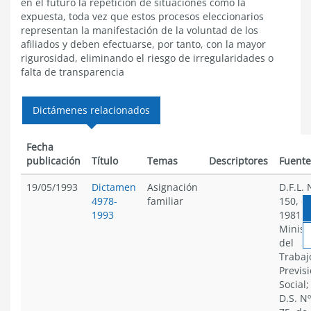
en el futuro la repetición de situaciones como la
expuesta, toda vez que estos procesos eleccionarios
representan la manifestación de la voluntad de los
afiliados y deben efectuarse, por tanto, con la mayor
rigurosidad, eliminando el riesgo de irregularidades o
falta de transparencia
Dictámenes relacionados
Fecha
publicación
Título
Temas
Descriptores
Fuente
19/05/1993
Dictamen
Asignación
D.F.L. 
4978-
familiar
150, d
1993
1981, 
Minist
del
Trabaj
Previs
Social;
D.S. Nº