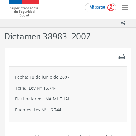
Ir
Superintendencia
Mi portal
al
Toggle
de
contenido
naviga
Seguridad
principal
icono
Social
(SUSESO)
Dictamen 38983-2007
-
Gobierno
de
.
Chile
Fecha: 18 de junio de 2007
Tema:
Ley N° 16.744
Destinatario: UNA MUTUAL
Fuentes: Ley N° 16.744