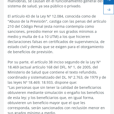
maniobras, se causan en el funcionamiento general del
Ag
sistema de salud, ya sea público o privado.
-a
tex
Ach
El artículo 43 de la Ley Nº 12.084, conocida como de
tex
"Abuso de la Previsión", castiga con las penas del artículo
210 del Código Penal (esta norma contempla como
sanciones, presidio menor en sus grados mínimos a
medio y multa de 6 a 10 UTM) a los que hicieren
declaraciones falsas en certificados de supervivencia, de
estado civil y demás que se exigen para el otorgamiento
de beneficios de previsión.
Por su parte, el artículo 38 inciso segundo de la Ley Nº
18.469 (actual artículo 168 del DFL. Nº 1, de 2005, del
Ministerio de Salud que contiene el texto refundido,
coordinado y sistematizado del DL. Nº 2.763, de 1979 y de
las leyes Nº 18.469; 18.933, dispone que:
"Las personas que sin tener la calidad de beneficiarios
obtuvieren mediante simulación o engaño los beneficios
de esta ley; y los beneficiarios que, en igual forma,
obtuvieren un beneficio mayor que el que les
corresponda, serán sancionados con reclusión menor en
sus grados mínimo a medio.