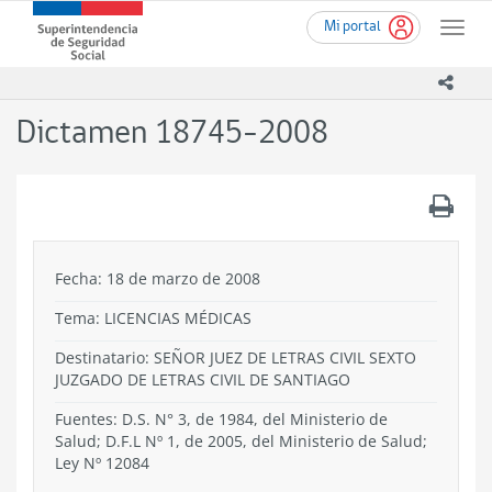
Ir
Superintendencia
Mi portal
al
Toggle
de
contenido
naviga
Seguridad
principal
icono
Social
(SUSESO)
Dictamen 18745-2008
-
Gobierno
de
.
Chile
Fecha: 18 de marzo de 2008
Tema:
LICENCIAS MÉDICAS
Destinatario: SEÑOR JUEZ DE LETRAS CIVIL SEXTO
JUZGADO DE LETRAS CIVIL DE SANTIAGO
Fuentes: D.S. N° 3, de 1984, del Ministerio de
Salud; D.F.L Nº 1, de 2005, del Ministerio de Salud;
Ley Nº 12084