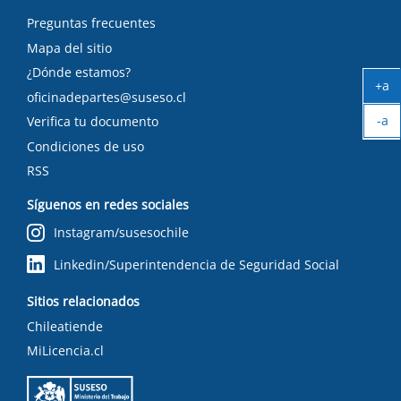
Preguntas frecuentes
Mapa del sitio
¿Dónde estamos?
+a
oficinadepartes@suseso.cl
Ag
-a
tex
Verifica tu documento
Ach
Condiciones de uso
tex
RSS
Síguenos en redes sociales
Instagram/susesochile
Linkedin/Superintendencia de Seguridad Social
Sitios relacionados
Chileatiende
MiLicencia.cl