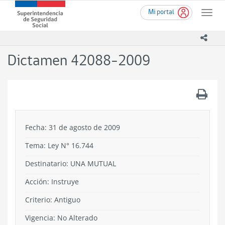
Ir
Superintendencia
Mi portal
al
Toggle
de
contenido
naviga
Seguridad
principal
icono
Social
(SUSESO)
Dictamen 42088-2009
-
Gobierno
de
.
Chile
Fecha: 31 de agosto de 2009
Tema:
Ley N° 16.744
Destinatario: UNA MUTUAL
Acción:
Instruye
Criterio:
Antiguo
Vigencia:
No Alterado