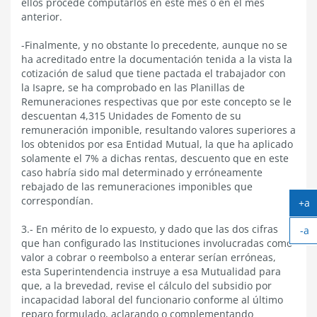
ellos procede computarlos en este mes o en el mes
anterior.
-Finalmente, y no obstante lo precedente, aunque no se
ha acreditado entre la documentación tenida a la vista la
cotización de salud que tiene pactada el trabajador con
la Isapre, se ha comprobado en las Planillas de
Remuneraciones respectivas que por este concepto se le
descuentan 4,315 Unidades de Fomento de su
remuneración imponible, resultando valores superiores a
los obtenidos por esa Entidad Mutual, la que ha aplicado
solamente el 7% a dichas rentas, descuento que en este
caso habría sido mal determinado y erróneamente
rebajado de las remuneraciones imponibles que
correspondían.
+a
Ag
3.- En mérito de lo expuesto, y dado que las dos cifras
-a
te
que han configurado las Instituciones involucradas como
Ac
valor a cobrar o reembolso a enterar serían erróneas,
te
esta Superintendencia instruye a esa Mutualidad para
que, a la brevedad, revise el cálculo del subsidio por
incapacidad laboral del funcionario conforme al último
reparo formulado, aclarando o complementando