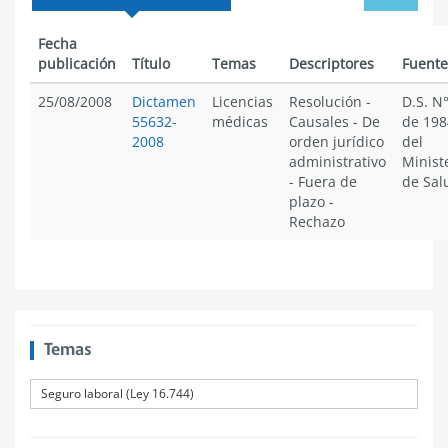
menu
Fecha
publicación
Título
Temas
Descriptores
Fuente
25/08/2008
Dictamen
Licencias
Resolución
-
D.S. N°
55632-
médicas
Causales
-
De
de 198
2008
orden jurídico
del
administrativo
Minist
-
Fuera de
de Sal
plazo
-
Rechazo
Temas
Seguro laboral (Ley 16.744)