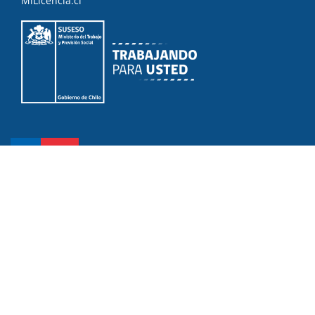
MiLicencia.cl