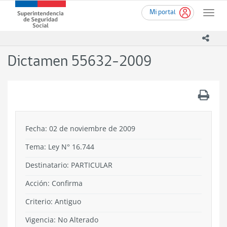
Ir
Superintendencia
Mi portal
al
Toggle
de
contenido
naviga
Seguridad
principal
icono
Social
(SUSESO)
Dictamen 55632-2009
-
Gobierno
de
.
Chile
Fecha: 02 de noviembre de 2009
Tema:
Ley N° 16.744
Destinatario: PARTICULAR
Acción:
Confirma
Criterio:
Antiguo
Vigencia:
No Alterado