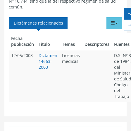
Nº 16.744, sino que la del respectivo régimen de salud
común.
+
tabdr
Dictámenes relacionados
-
menu
Fecha
publicación
Título
Temas
Descriptores
Fuentes
12/05/2003
Dictamen
Licencias
D.S. Nº 3
14663-
médicas
de 1984,
2003
del
Minister
de Salud
Código
del
Trabajo