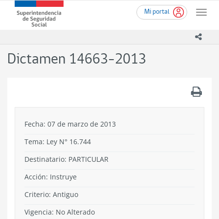
Ir
Superintendencia
Mi portal
al
Toggle
de
contenido
naviga
Seguridad
principal
icono
Social
(SUSESO)
Dictamen 14663-2013
-
Gobierno
de
.
Chile
Fecha: 07 de marzo de 2013
Tema:
Ley N° 16.744
Destinatario: PARTICULAR
Acción:
Instruye
Criterio:
Antiguo
Vigencia:
No Alterado