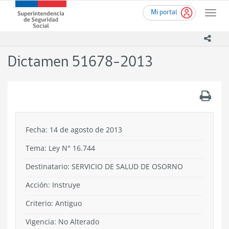
Ir
Superintendencia
Mi portal
al
Toggle
de
contenido
naviga
Seguridad
principal
icono
Social
(SUSESO)
Dictamen 51678-2013
-
Gobierno
de
.
Chile
Fecha: 14 de agosto de 2013
Tema:
Ley N° 16.744
Destinatario: SERVICIO DE SALUD DE OSORNO
Acción:
Instruye
Criterio:
Antiguo
Vigencia:
No Alterado