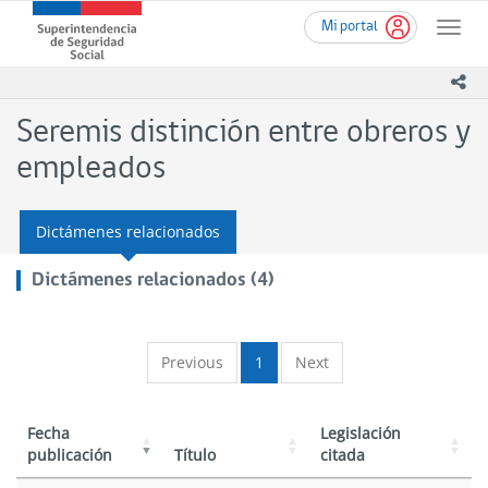
Ir
Superintendencia
Mi portal
al
Toggle
de
contenido
naviga
Seguridad
principal
ico
Social
(SUSESO)
Seremis distinción entre obreros y
-
Gobierno
empleados
de
Chile
Dictámenes relacionados
Dictámenes relacionados (4)
Previous
1
Next
Fecha
Legislación
publicación
Título
citada