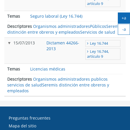
artículo 9
Temas
Seguro laboral (Ley 16.744)
+a
Ag
Descriptores
Organismos administradores
Públicos
Seremis
-a
tex
distinción entre obreros y empleados
Servicios de salud
Ach
tex
15/07/2013
Dictamen 44266-
Ley 16.744
2013
Ley 16.744,
artículo 9
Temas
Licencias médicas
Descriptores
Organismos administradores publicos
servicios de salud
Seremis distinción entre obreros y
empleados
Preguntas frecuentes
Mapa del sitio