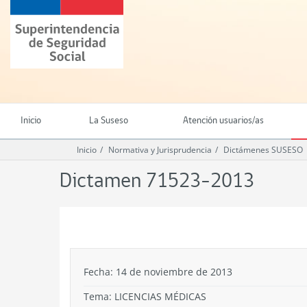
Ir
Superintendencia
al
de
contenido
Seguridad
principal
Social
(SUSESO)
-
Gobierno
de
Inicio
La Suseso
Atención usuarios/as
Chile
Inicio
Normativa y Jurisprudencia
Dictámenes SUSESO
Dictamen 71523-2013
.
Fecha: 14 de noviembre de 2013
Tema:
LICENCIAS MÉDICAS