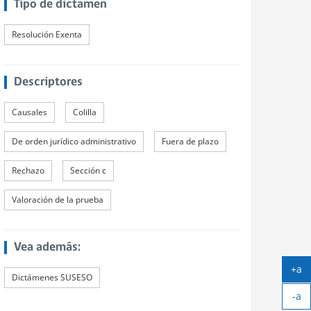
Tipo de dictamen
Resolución Exenta
Descriptores
Causales
Colilla
De orden jurídico administrativo
Fuera de plazo
Rechazo
Sección c
Valoración de la prueba
Vea además:
+a
Dictámenes SUSESO
Ag
-a
tex
Ach