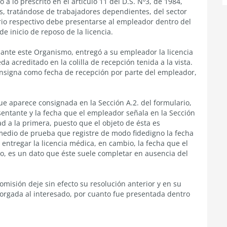
 a lo prescrito en el artículo 11 del D.S. Nº3, de 1984,
s, tratándose de trabajadores dependientes, del sector
ario respectivo debe presentarse al empleador dentro del
e inicio de reposo de la licencia.
o ante este Organismo, entregó a su empleador la licencia
a acreditado en la colilla de recepción tenida a la vista.
 consigna como fecha de recepción por parte del empleador,
ue aparece consignada en la Sección A.2. del formulario,
sentante y la fecha que el empleador señala en la Sección
ad a la primera, puesto que el objeto de ésta es
 medio de prueba que registre de modo fidedigno la fecha
entregar la licencia médica, en cambio, la fecha que el
o, es un dato que éste suele completar en ausencia del
misión deje sin efecto su resolución anterior y en su
otorgada al interesado, por cuanto fue presentada dentro