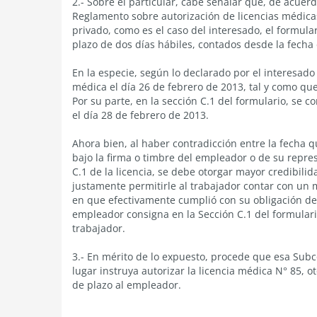
2.- Sobre el particular, cabe señalar que, de acuerdo
Reglamento sobre autorización de licencias médica
privado, como es el caso del interesado, el formul
plazo de dos días hábiles, contados desde la fecha d
En la especie, según lo declarado por el interesad
médica el día 26 de febrero de 2013, tal y como qued
Por su parte, en la sección C.1 del formulario, se
el día 28 de febrero de 2013.
Ahora bien, al haber contradicción entre la fecha q
bajo la firma o timbre del empleador o de su repre
C.1 de la licencia, se debe otorgar mayor credibilid
justamente permitirle al trabajador contar con un
en que efectivamente cumplió con su obligación de 
empleador consigna en la Sección C.1 del formulari
trabajador.
3.- En mérito de lo expuesto, procede que esa Subco
lugar instruya autorizar la licencia médica N° 85, 
de plazo al empleador.