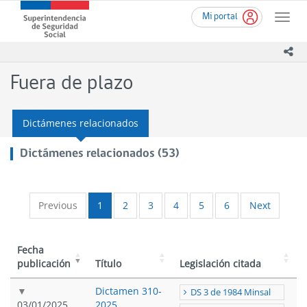
Ir
Superintendencia
Mi portal
al
Toggle
de
contenido
naviga
Seguridad
principal
ico
Social
(SUSESO)
Fuera de plazo
-
Gobierno
de
Dictámenes relacionados
Chile
Dictámenes relacionados (53)
Previous
1
2
3
4
5
6
Next
Fecha
publicación
Título
Legislación citada
Dictamen 310-
DS 3 de 1984 Minsal
03/01/2025
2025