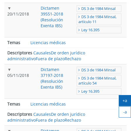
Dictamen
DS 3 de 1984 Minsal
20/11/2018
39551-2018
DS 3 de 1984 Minsal,
(Resolución
artículo 11
Exenta IBS)
Ley 16.395
Temas
Licencias médicas
Descriptores
Causales
De orden jurídico
administrativo
Fuera de plazo
Rechazo
Dictamen
DS 3 de 1984 Minsal
05/11/2018
37197-2018
DS 3 de 1984 Minsal,
(Resolución
artículo 54
Exenta IBS)
Ley 16.395
+a
Temas
Licencias médicas
Ag
-a
tex
Descriptores
Causales
De orden jurídico
Ach
administrativo
Fuera de plazo
Rechazo
tex
Dictamen