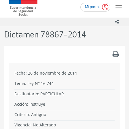
Ir
Superintendencia
Mi portal
al
Toggle
de
contenido
naviga
Seguridad
principal
icono
Social
(SUSESO)
Dictamen 78867-2014
-
Gobierno
de
.
Chile
Fecha: 26 de noviembre de 2014
Tema:
Ley N° 16.744
Destinatario: PARTICULAR
Acción:
Instruye
Criterio:
Antiguo
Vigencia:
No Alterado