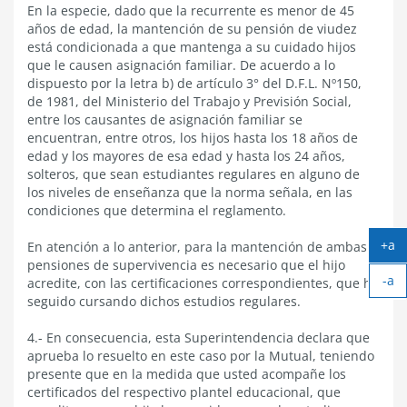
En la especie, dado que la recurrente es menor de 45
años de edad, la mantención de su pensión de viudez
está condicionada a que mantenga a su cuidado hijos
que le causen asignación familiar. De acuerdo a lo
dispuesto por la letra b) de artículo 3° del D.F.L. Nº150,
de 1981, del Ministerio del Trabajo y Previsión Social,
entre los causantes de asignación familiar se
encuentran, entre otros, los hijos hasta los 18 años de
edad y los mayores de esa edad y hasta los 24 años,
solteros, que sean estudiantes regulares en alguno de
los niveles de enseñanza que la norma señala, en las
condiciones que determina el reglamento.
+a
En atención a lo anterior, para la mantención de ambas
Ag
pensiones de supervivencia es necesario que el hijo
-a
tex
acredite, con las certificaciones correspondientes, que ha
Ach
seguido cursando dichos estudios regulares.
tex
4.- En consecuencia, esta Superintendencia declara que
aprueba lo resuelto en este caso por la Mutual, teniendo
presente que en la medida que usted acompañe los
certificados del respectivo plantel educacional, que