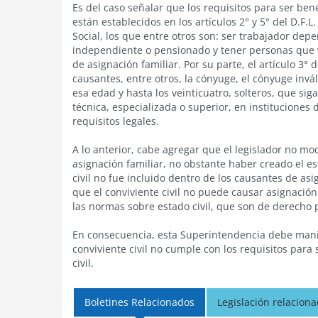
Es del caso señalar que los requisitos para ser ben
están establecidos en los artículos 2° y 5° del D.F.L
Social, los que entre otros son: ser trabajador dep
independiente o pensionado y tener personas que 
de asignación familiar. Por su parte, el artículo 3
causantes, entre otros, la cónyuge, el cónyuge invál
esa edad y hasta los veinticuatro, solteros, que si
técnica, especializada o superior, en institucione
requisitos legales.
A lo anterior, cabe agregar que el legislador no modi
asignación familiar, no obstante haber creado el esta
civil no fue incluido dentro de los causantes de asi
que el conviviente civil no puede causar asignación
las normas sobre estado civil, que son de derecho 
En consecuencia, esta Superintendencia debe manif
conviviente civil no cumple con los requisitos para 
civil.
Boletines Relacionados
Legislación relacion