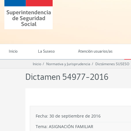
Ir
Superintendencia
al
de
contenido
Seguridad
principal
Social
(SUSESO)
-
Gobierno
de
Inicio
La Suseso
Atención usuarios/as
Chile
Inicio
Normativa y Jurisprudencia
Dictámenes SUSESO
Dictamen 54977-2016
.
Fecha: 30 de septiembre de 2016
Tema:
ASIGNACIÓN FAMILIAR