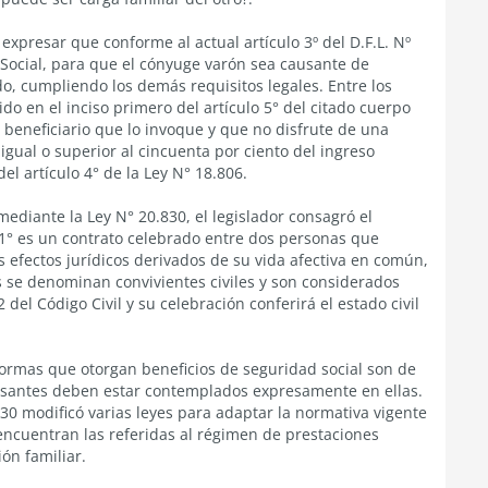
expresar que conforme al actual artículo 3º del D.F.L. Nº
n Social, para que el cónyuge varón sea causante de
ido, cumpliendo los demás requisitos legales. Entre los
do en el inciso primero del artículo 5° del citado cuerpo
l beneficiario que lo invoque y que no disfrute de una
igual o superior al cincuenta por ciento del ingreso
el artículo 4° de la Ley N° 18.806.
mediante la Ley N° 20.830, el legislador consagró el
o 1° es un contrato celebrado entre dos personas que
 efectos jurídicos derivados de su vida afectiva en común,
s se denominan convivientes civiles y son considerados
2 del Código Civil y su celebración conferirá el estado civil
normas que otorgan beneficios de seguridad social son de
causantes deben estar contemplados expresamente en ellas.
830 modificó varias leyes para adaptar la normativa vigente
e encuentran las referidas al régimen de prestaciones
ión familiar.