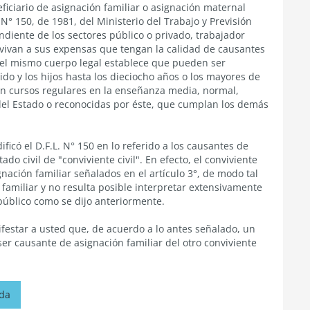
eficiario de asignación familiar o asignación maternal
. N° 150, de 1981, del Ministerio del Trabajo y Previsión
endiente de los sectores público o privado, trabajador
vivan a sus expensas que tengan la calidad de causantes
° del mismo cuerpo legal establece que pueden ser
ido y los hijos hasta los dieciocho años o los mayores de
gan cursos regulares en la enseñanza media, normal,
s del Estado o reconocidas por éste, que cumplan los demás
ficó el D.F.L. N° 150 en lo referido a los causantes de
do civil de "conviviente civil". En efecto, el conviviente
gnación familiar señalados en el artículo 3°, de modo tal
 familiar y no resulta posible interpretar extensivamente
público como se dijo anteriormente.
estar a usted que, de acuerdo a lo antes señalado, un
ser causante de asignación familiar del otro conviviente
ada