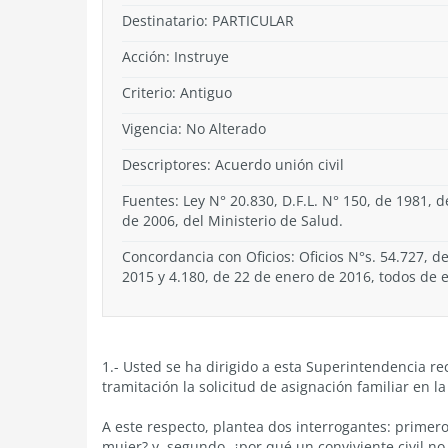
Destinatario: PARTICULAR
Acción:
Instruye
Criterio:
Antiguo
Vigencia:
No Alterado
Descriptores: Acuerdo unión civil
Fuentes: Ley N° 20.830, D.F.L. N° 150, de 1981, de
de 2006, del Ministerio de Salud.
Concordancia con Oficios: Oficios N°s. 54.727, 
2015 y 4.180, de 22 de enero de 2016, todos de 
1.- Usted se ha dirigido a esta Superintendencia re
tramitación la solicitud de asignación familiar en l
A este respecto, plantea dos interrogantes: prime
mujer? y, segundo, ¿por qué un conviviente civil no 