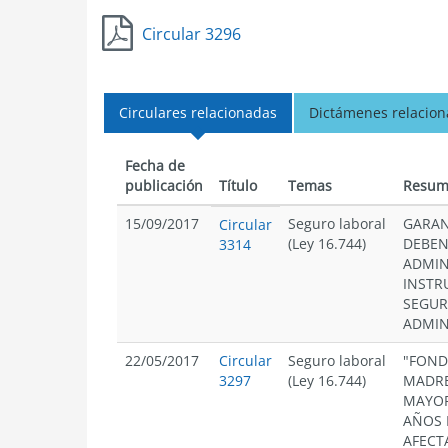
Circular 3296
Circulares relacionadas
Dictámenes relacio
Fecha de
publicación
Título
Temas
Resum
15/09/2017
Seguro laboral
GARAN
Circular
(Ley 16.744)
DEBEN
3314
ADMIN
INSTR
SEGUR
ADMIN
22/05/2017
Circular
Seguro laboral
"FOND
3297
(Ley 16.744)
MADRES
MAYOR
AÑOS 
AFECT