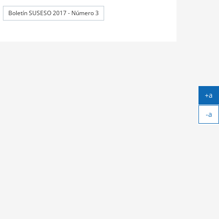
Boletín SUSESO 2017 - Número 3
+a
Ag
-a
tex
Ach
tex