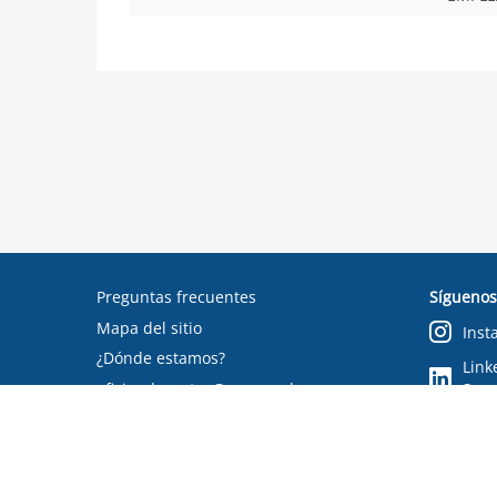
Preguntas frecuentes
Síguenos
Mapa del sitio
Inst
¿Dónde estamos?
Link
oficinadepartes@suseso.cl
Segu
Verifica tu documento
Condiciones de uso
RSS