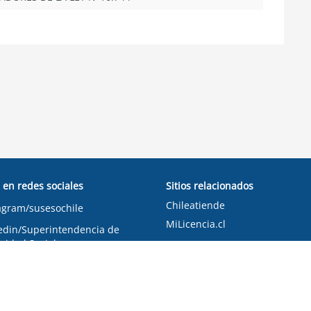
 en redes sociales
Sitios relacionados
Chileatiende
agram/susesochile
MiLicencia.cl
edin/Superintendencia de
ridad Social