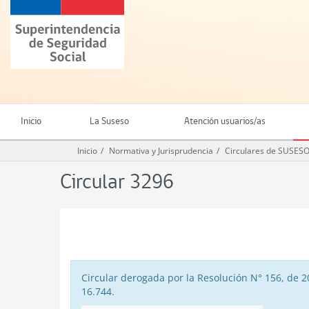
Ir
Superintendencia
al
de
contenido
Seguridad
principal
Social
(SUSESO)
-
Gobierno
de
Inicio
La Suseso
Atención usuarios/as
Chile
Inicio
Normativa y Jurisprudencia
Circulares de SUSES
Circular 3296
.
Circular derogada por la Resolución N° 156, de 2
16.744.