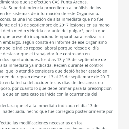
cedimientos que se efectúen CAS Punta Arenas.
esta Superintendencia procedieron al análisis de los
 en los sistemas de información de este Organismo,
 consulta una indicación de alta inmediata que no fue
cidente del 13 de septiembre de 2017 lesiones en su mano
l dedo medio y Herida cortante del pulgar", por lo que
r que presentó incapacidad temporal para realizar su
sin embargo, según consta en informe de ese Organismo
o se le indicó reposo laboral porque "desde el día
be destacar que el trabajador fue controlado en
 dos oportunidades, los días 13 y 15 de septiembre de
 alta inmediata ya indicada. Recién durante el control
nal que lo atendió considera que debió haber estado en
 orden de reposo desde el 13 al 25 de septiembre de 2017.
o en la fecha del accidente sus días de descanso, no
eposo, por cuanto lo que debe primar para la prescripción
 la que en este caso se inicia con la ocurrencia del
declara que el alta inmediata indicada el día 13 de
o inadecuada, hecho que fue corregido posteriormente por
fectúe las modificaciones necesarias en los
s de empresa a su cargo como en sus Agencias, a fin de