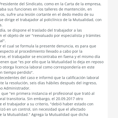
Presidente del Sindicato, como en la Carta de la empresa,
zaba sus funciones en los talleres de mantención, en
s, sufre una lesión cortante en el dedo medio de su
e dirige el trabajador al policlínico de la Mutualidad, con
s.
a, se dispone el traslado del trabajador a las
 el objeto de ser "reevaluado por especialista y trámites
al".
r el cual se formula la presente denuncia, es para que
specto al procedimiento llevado a cabo por la
se, el trabajador se encontraba en faena y el mismo día
tienen que "es por ello que la Mutualidad lo deja en reposo
 otorga licencia laboral como correspondería en este
con tiempo perdido".
tecedentes del caso e informó que la calificación laboral
e la resolución, seis días hábiles después del ingreso,
mo Administrador.
 que "en primera instancia el profesional que trató al
al transitoria. Sin embargo, el 20.09.2017 otro
ue el trabajador a su criterio, "debió haber estado con
izó en un control, sin necesidad que el afectado
 de la Mutualidad." Agrega la Mutualidad que dicha