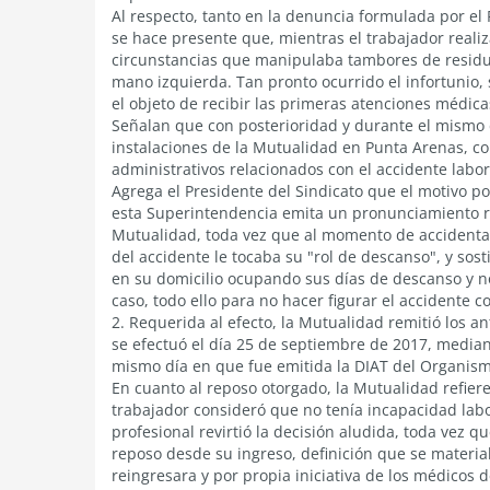
Al respecto, tanto en la denuncia formulada por el 
se hace presente que, mientras el trabajador reali
circunstancias que manipulaba tambores de residuo
mano izquierda. Tan pronto ocurrido el infortunio, s
el objeto de recibir las primeras atenciones médica
Señalan que con posterioridad y durante el mismo dí
instalaciones de la Mutualidad en Punta Arenas, con
administrativos relacionados con el accidente labor
Agrega el Presidente del Sindicato que el motivo po
esta Superintendencia emita un pronunciamiento re
Mutualidad, toda vez que al momento de accidentar
del accidente le tocaba su "rol de descanso", y sos
en su domicilio ocupando sus días de descanso y no
caso, todo ello para no hacer figurar el accidente 
2. Requerida al efecto, la Mutualidad remitió los an
se efectuó el día 25 de septiembre de 2017, mediant
mismo día en que fue emitida la DIAT del Organis
En cuanto al reposo otorgado, la Mutualidad refiere
trabajador consideró que no tenía incapacidad labor
profesional revirtió la decisión aludida, toda vez q
reposo desde su ingreso, definición que se material
reingresara y por propia iniciativa de los médicos