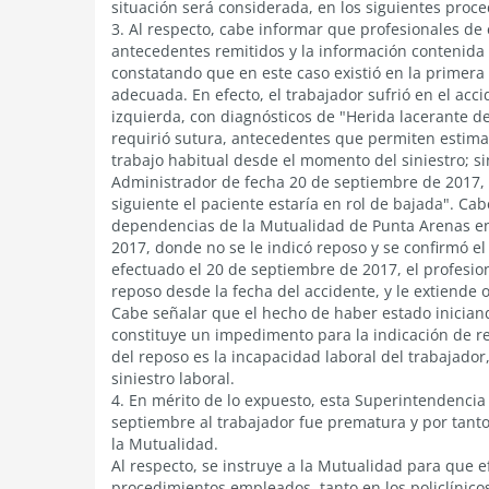
situación será considerada, en los siguientes pro
3. Al respecto, cabe informar que profesionales de 
antecedentes remitidos y la información contenida
constatando que en este caso existió en la primera
adecuada. En efecto, el trabajador sufrió en el ac
izquierda, con diagnósticos de "Herida lacerante de
requirió sutura, antecedentes que permiten estima
trabajo habitual desde el momento del siniestro; 
Administrador de fecha 20 de septiembre de 2017, n
siguiente el paciente estaría en rol de bajada". Ca
dependencias de la Mutualidad de Punta Arenas en
2017, donde no se le indicó reposo y se confirmó el
efectuado el 20 de septiembre de 2017, el profesio
reposo desde la fecha del accidente, y le extiende
Cabe señalar que el hecho de haber estado iniciand
constituye un impedimento para la indicación de r
del reposo es la incapacidad laboral del trabajador,
siniestro laboral.
4. En mérito de lo expuesto, esta Superintendencia 
septiembre al trabajador fue prematura y por tant
la Mutualidad.
Al respecto, se instruye a la Mutualidad para que e
procedimientos empleados, tanto en los policlínico