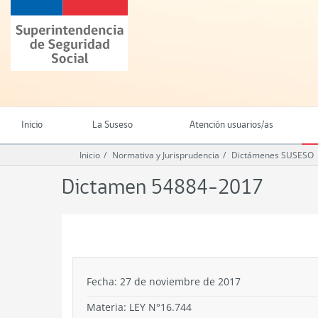
Ir
Superintendencia
al
de
contenido
Seguridad
principal
Social
(SUSESO)
-
Gobierno
de
Inicio
La Suseso
Atención usuarios/as
Chile
Inicio
Normativa y Jurisprudencia
Dictámenes SUSESO
Dictamen 54884-2017
.
Fecha: 27 de noviembre de 2017
Materia: LEY N°16.744