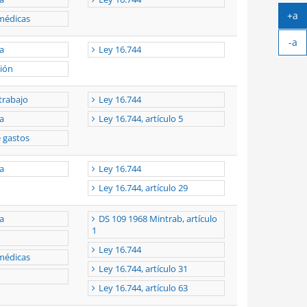
+a
médicas
Ag
-a
tex
a
Ley 16.744
Ach
tex
ión
trabajo
Ley 16.744
a
Ley 16.744, artículo 5
 gastos
a
Ley 16.744
Ley 16.744, artículo 29
a
DS 109 1968 Mintrab, artículo
1
Ley 16.744
médicas
Ley 16.744, artículo 31
Ley 16.744, artículo 63