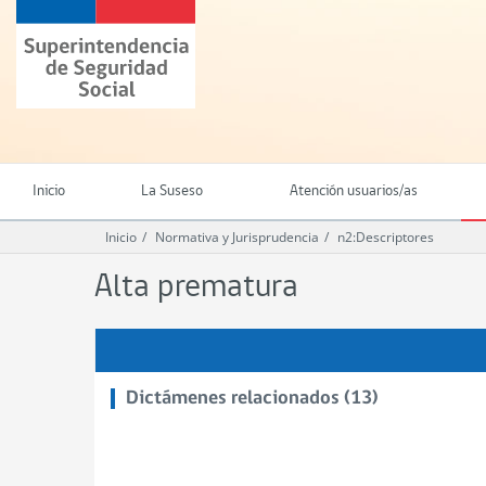
Ir
Superintendencia
al
de
contenido
Seguridad
principal
Social
(SUSESO)
-
Gobierno
de
Inicio
La Suseso
Atención usuarios/as
Chile
Inicio
Normativa y Jurisprudencia
n2:Descriptores
Alta prematura
Dictámenes relacionados (13)