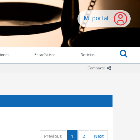
Mi portal
ciones
Estadísticas
Noticias
icono comparti
Compartir
Previous
1
2
Next