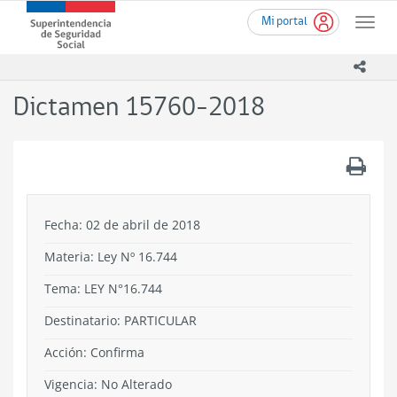
Ir
Superintendencia
Mi portal
al
Toggle
de
contenido
naviga
Seguridad
principal
icono
Social
(SUSESO)
Dictamen 15760-2018
-
Gobierno
de
.
Chile
Fecha: 02 de abril de 2018
Materia: Ley Nº 16.744
Tema:
LEY N°16.744
Destinatario: PARTICULAR
Acción:
Confirma
Vigencia:
No Alterado