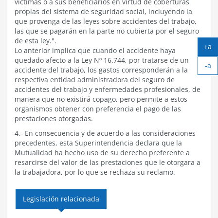
víctimas o a sus beneficiarios en virtud de coberturas
propias del sistema de seguridad social, incluyendo la
que provenga de las leyes sobre accidentes del trabajo,
las que se pagarán en la parte no cubierta por el seguro
de esta ley.".
+a
Lo anterior implica que cuando el accidente haya
Ag
quedado afecto a la Ley Nº 16.744, por tratarse de un
-a
tex
accidente del trabajo, los gastos corresponderán a la
Ach
respectiva entidad administradora del seguro de
tex
accidentes del trabajo y enfermedades profesionales, de
manera que no existirá copago, pero permite a estos
organismos obtener con preferencia el pago de las
prestaciones otorgadas.
4.- En consecuencia y de acuerdo a las consideraciones
precedentes, esta Superintendencia declara que la
Mutualidad ha hecho uso de su derecho preferente a
resarcirse del valor de las prestaciones que le otorgara a
la trabajadora, por lo que se rechaza su reclamo.
Legislación relacionada