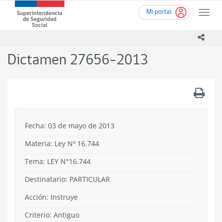
Ir
Superintendencia
Mi portal
al
Toggle
de
contenido
naviga
Seguridad
principal
icono
Social
(SUSESO)
Dictamen 27656-2013
-
Gobierno
de
.
Chile
Fecha: 03 de mayo de 2013
Materia: Ley Nº 16.744
Tema:
LEY N°16.744
Destinatario: PARTICULAR
Acción:
Instruye
Criterio:
Antiguo