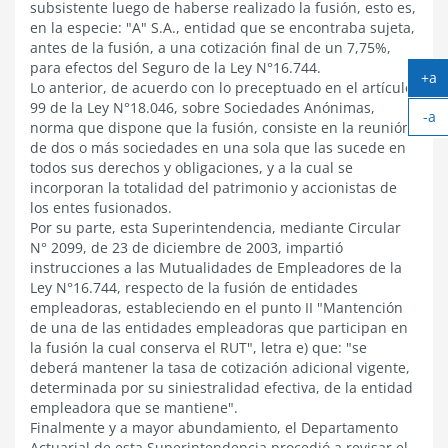
subsistente luego de haberse realizado la fusión, esto es,
en la especie: "A" S.A., entidad que se encontraba sujeta,
antes de la fusión, a una cotización final de un 7,75%,
para efectos del Seguro de la Ley N°16.744.
+a
Lo anterior, de acuerdo con lo preceptuado en el artículo
Ag
99 de la Ley N°18.046, sobre Sociedades Anónimas,
-a
tex
norma que dispone que la fusión, consiste en la reunión
Ac
de dos o más sociedades en una sola que las sucede en
tex
todos sus derechos y obligaciones, y a la cual se
incorporan la totalidad del patrimonio y accionistas de
los entes fusionados.
Por su parte, esta Superintendencia, mediante Circular
N° 2099, de 23 de diciembre de 2003, impartió
instrucciones a las Mutualidades de Empleadores de la
Ley N°16.744, respecto de la fusión de entidades
empleadoras, estableciendo en el punto II "Mantención
de una de las entidades empleadoras que participan en
la fusión la cual conserva el RUT", letra e) que: "se
deberá mantener la tasa de cotización adicional vigente,
determinada por su siniestralidad efectiva, de la entidad
empleadora que se mantiene".
Finalmente y a mayor abundamiento, el Departamento
Actuarial de esta Superintendencia procedió a revisar el