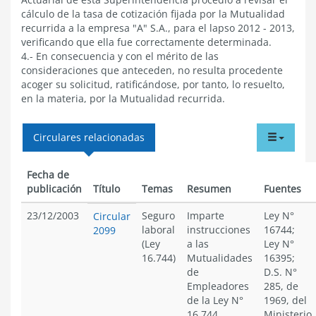
cálculo de la tasa de cotización fijada por la Mutualidad
recurrida a la empresa "A" S.A., para el lapso 2012 - 2013,
verificando que ella fue correctamente determinada.
4.- En consecuencia y con el mérito de las
consideraciones que anteceden, no resulta procedente
acoger su solicitud, ratificándose, por tanto, lo resuelto,
en la materia, por la Mutualidad recurrida.
tabdr
Circulares relacionadas
menu
Fecha de
publicación
Título
Temas
Resumen
Fuentes
23/12/2003
Seguro
Imparte
Ley N°
Circular
laboral
instrucciones
16744;
2099
(Ley
a las
Ley N°
16.744)
Mutualidades
16395;
de
D.S. N°
Empleadores
285, de
de la Ley N°
1969, del
16.744
Ministerio