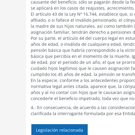
causante del beneficio, sólo se pagarán desde la fe
se aplicará en los casos de reajustes, acrecimiento
El artículo 43 de la Ley Nº 16.744, establece que, 
afiliado, o si fallece el inválido pensionado, el cóny
la madre de sus hijos naturales, así como también
asignación familiar, tendrán derecho a pensiones d
Por su parte, el artículo 44 del cuerpo legal en es
años de edad, o inválida de cualquiera edad, tendr
pensión básica que habría correspondido a la vícti
básica que percibía en el momento de la muerte. I
de edad, por el período de un año, el que se prorr
cuidado hijos legítimos que le causen asignación fa
cumplido los 45 años de edad, la pensión se transfo
En la especie, conforme a los antecedentes proporci
normativa legal antes citada, aparece que, la cóny
años y al no contar con hijos que le causaran asign
concederle el beneficio impetrado, toda vez que no
4.- En consecuencia, de acuerdo a las consideraci
clarificada la interrogante formulada por esa Entid
Legislación relacionada