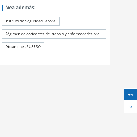
Vea además:
Instituto de Seguridad Laboral
Régimen de accidentes del trabajo y enfermedades profesionales
Dictámenes SUSESO
+a
Ag
-a
tex
Ach
tex