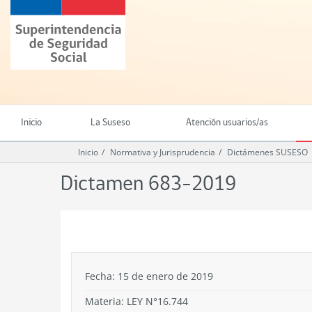
Ir
Superintendencia
al
de
contenido
Seguridad
principal
Social
(SUSESO)
-
Gobierno
de
Inicio
La Suseso
Atención usuarios/as
Chile
Inicio
Normativa y Jurisprudencia
Dictámenes SUSESO
Dictamen 683-2019
.
Fecha: 15 de enero de 2019
Materia: LEY N°16.744