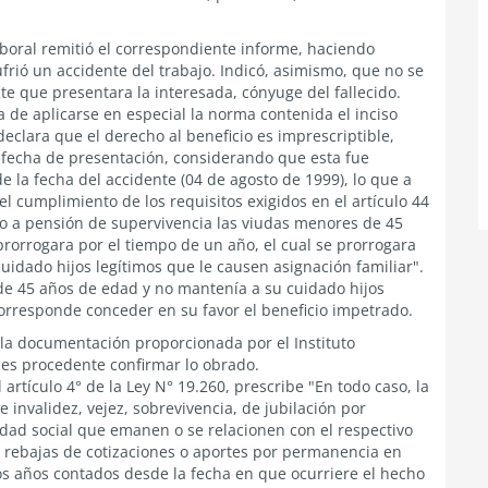
Laboral remitió el correspondiente informe, haciendo
frió un accidente del trabajo. Indicó, asimismo, que no se
te que presentara la interesada, cónyuge del fallecido.
a de aplicarse en especial la norma contenida el inciso
declara que el derecho al beneficio es imprescriptible,
 fecha de presentación, considerando que esta fue
e la fecha del accidente (04 de agosto de 1999), lo que a
l cumplimiento de los requisitos exigidos en el artículo 44
ho a pensión de supervivencia las viudas menores de 45
prorrogara por el tiempo de un año, el cual se prorrogara
uidado hijos legítimos que le causen asignación familiar".
 de 45 años de edad y no mantenía a su cuidado hijos
corresponde conceder en su favor el beneficio impetrado.
a la documentación proporcionada por el Instituto
, es procedente confirmar lo obrado.
 artículo 4° de la Ley N° 19.260, prescribe "En todo caso, la
invalidez, vejez, sobrevivencia, de jubilación por
idad social que emanen o se relacionen con el respectivo
o rebajas de cotizaciones o aportes por permanencia en
dos años contados desde la fecha en que ocurriere el hecho