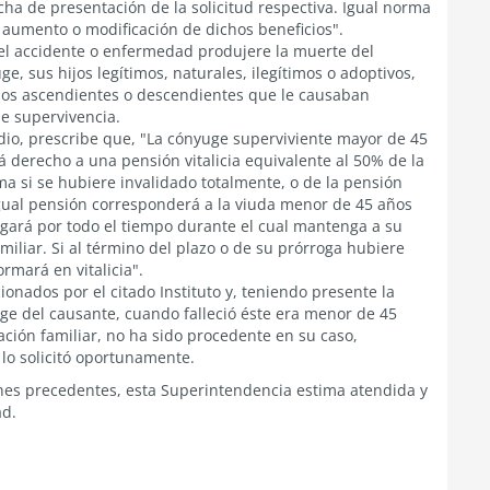
cha de presentación de la solicitud respectiva. Igual norma
, aumento o modificación de dichos beneficios".
si el accidente o enfermedad produjere la muerte del
uge, sus hijos legítimos, naturales, ilegítimos o adoptivos,
 los ascendientes o descendientes que le causaban
e supervivencia.
tudio, prescribe que, "La cónyuge superviviente mayor de 45
á derecho a una pensión vitalicia equivalente al 50% de la
ma si se hubiere invalidado totalmente, o de la pensión
gual pensión corresponderá a la viuda menor de 45 años
ogará por todo el tiempo durante el cual mantenga a su
miliar. Si al término del plazo o de su prórroga hubiere
rmará en vitalicia".
onados por el citado Instituto y, teniendo presente la
uge del causante, cuando falleció éste era menor de 45
ación familiar, no ha sido procedente en su caso,
 lo solicitó oportunamente.
ones precedentes, esta Superintendencia estima atendida y
ad.