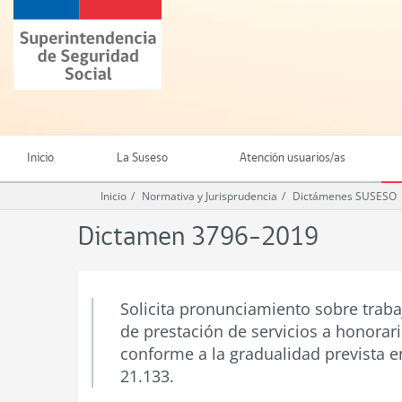
Ir
Superintendencia
al
de
contenido
Seguridad
principal
Social
(SUSESO)
-
Gobierno
de
Inicio
La Suseso
Atención usuarios/as
Chile
Inicio
Normativa y Jurisprudencia
Dictámenes SUSESO
Dictamen 3796-2019
Solicita pronunciamiento sobre traba
de prestación de servicios a honorar
conforme a la gradualidad prevista en
21.133.