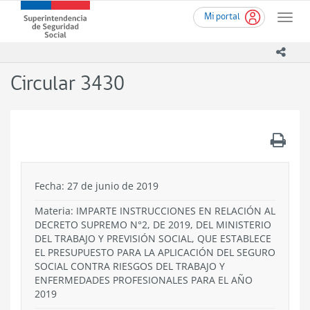
Ir
Superintendencia
Mi portal
al
Toggle
de
contenido
naviga
Seguridad
principal
icono
Social
(SUSESO)
Circular 3430
-
Gobierno
de
Chile
.
Fecha: 27 de junio de 2019
Materia: IMPARTE INSTRUCCIONES EN RELACIÓN AL
DECRETO SUPREMO N°2, DE 2019, DEL MINISTERIO
DEL TRABAJO Y PREVISIÓN SOCIAL, QUE ESTABLECE
EL PRESUPUESTO PARA LA APLICACIÓN DEL SEGURO
SOCIAL CONTRA RIESGOS DEL TRABAJO Y
ENFERMEDADES PROFESIONALES PARA EL AÑO
2019