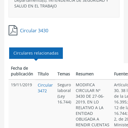
Departamento(s):
INTENDENCIA DE SEGURIDAD Y
SALUD EN EL TRABAJO
Circular 3430
Circulares relacionadas
Fecha de
publicación
Título
Temas
Resumen
Fuente
19/11/2019
Seguro
MODIFICA
Artícul
Circular
laboral
CIRCULAR Nº
30, 38 l
3472
(Ley
3430 DE 27-06-
de la L
16.744)
2019, EN LO
16.395;
RELATIVO A LA
12 de l
ENTIDAD
16.744;
OBLIGADA A
2, de 2
RENDIR CUENTAS
Ministe